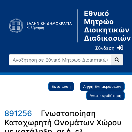
Εθνικό
Μητρώο
Διοικητικών
Διαδικασιών
Σύνδεση
Εκτύπωση
Λήψη Ενημερώσεων
Ανατροφοδότηση
891256
Γνωστοποίηση
Καταχωρητή Ονομάτων Χώρου
με κατάληξη .gr ή .ελ