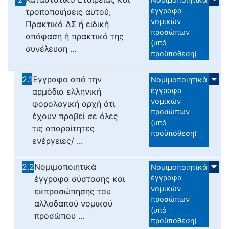
έγγραφα
τροποποιήσεις αυτού,
νομικών
Πρακτικό ΔΣ ή ειδική
προσώπων
απόφαση ή πρακτικό της
(υπό
συνέλευση ...
προϋπόθεση)
2.1
Έγγραφο από την
Νομιμοποιητικά
έγγραφα
αρμόδια ελληνική
νομικών
φορολογική αρχή ότι
προσώπων
έχουν προβεί σε όλες
(υπό
τις απαραίτητες
προϋπόθεση)
ενέργειες/ ...
2.2
Νομιμοποιητικά
Νομιμοποιητικά
έγγραφα
έγγραφα σύστασης και
νομικών
εκπροσώπησης του
προσώπων
αλλοδαπού νομικού
(υπό
προσώπου ...
προϋπόθεση)