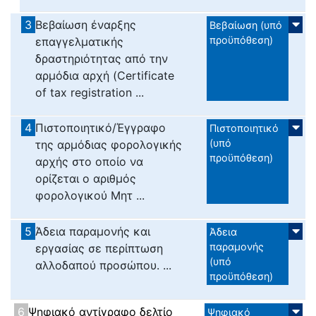
3
Βεβαίωση έναρξης
Βεβαίωση (υπό
προϋπόθεση)
επαγγελματικής
δραστηριότητας από την
αρμόδια αρχή (Certificate
of tax registration ...
4
Πιστοποιητικό/Έγγραφο
Πιστοποιητικό
(υπό
της αρμόδιας φορολογικής
προϋπόθεση)
αρχής στο οποίο να
ορίζεται ο αριθμός
φορολογικού Μητ ...
5
Άδεια παραμονής και
Άδεια
παραμονής
εργασίας σε περίπτωση
(υπό
αλλοδαπού προσώπου. ...
προϋπόθεση)
6
Ψηφιακό αντίγραφο δελτίο
Ψηφιακό