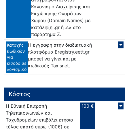
Κανονισμό Διαχείρισης και
Εκχώρησης Ονομάτων
Χώρου (Domain Names) με
κατάληξη .gr ή .ελ στο
παράρτημα Ζ.
Η εγγραφή στην διαδικτυακή
Κατοχής
κωδικών
πλατφόρμα Eregistry.eett.gr
για
μπορεί να γίνει και με
είσοδο σε
κωδικούς Taxisnet.
λογισμικό
Κόστος
Η Εθνική Επιτροπή
100 €
Τηλεπικοινωνιών και
Ταχυδρομείων επιβάλει ετήσιο
τέλος εκατό ευρώ (100€) σε