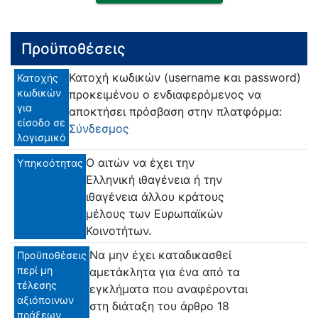
Προϋποθέσεις
Κατοχή κωδικών (username και password)
Κατοχής
κωδικών
προκειμένου ο ενδιαφερόμενος να
για
αποκτήσει πρόσβαση στην πλατφόρμα:
είσοδο σε
Σύνδεσμος
λογισμικό
Ο αιτών να έχει την
Υπηκοότητας
Ελληνική ιθαγένεια ή την
ιθαγένεια άλλου κράτους
μέλους των Ευρωπαϊκών
Κοινοτήτων.
Να μην έχει καταδικασθεί
Προϋποθέσεις
περί μη
αμετάκλητα για ένα από τα
τέλεσης
εγκλήματα που αναφέρονται
αξιόποινων
στη διάταξη του άρθρο 18
πράξεων