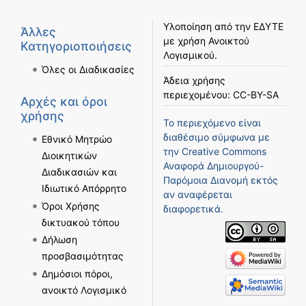
Υλοποίηση από την
ΕΔΥΤΕ
Άλλες
με χρήση
Ανοικτού
Κατηγοριοποιήσεις
Λογισμικού
.
Όλες οι Διαδικασίες
Άδεια χρήσης
περιεχομένου:
CC-BY-SA
Αρχές και όροι
χρήσης
Το περιεχόμενο είναι
διαθέσιμο σύμφωνα με
Εθνικό Μητρώο
την
Creative Commons
Διοικητικών
Αναφορά Δημιουργού-
Διαδικασιών και
Παρόμοια Διανομή
εκτός
Ιδιωτικό Απόρρητο
αν αναφέρεται
Όροι Χρήσης
διαφορετικά.
δικτυακού τόπου
Δήλωση
προσβασιμότητας
Δημόσιοι πόροι,
ανοικτό Λογισμικό