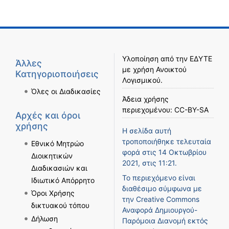
Υλοποίηση από την
ΕΔΥΤΕ
Άλλες
με χρήση
Ανοικτού
Κατηγοριοποιήσεις
Λογισμικού
.
Όλες οι Διαδικασίες
Άδεια χρήσης
περιεχομένου:
CC-BY-SA
Αρχές και όροι
χρήσης
Η σελίδα αυτή
τροποποιήθηκε τελευταία
Εθνικό Μητρώο
φορά στις 14 Οκτωβρίου
Διοικητικών
2021, στις 11:21.
Διαδικασιών και
Το περιεχόμενο είναι
Ιδιωτικό Απόρρητο
διαθέσιμο σύμφωνα με
Όροι Χρήσης
την
Creative Commons
δικτυακού τόπου
Αναφορά Δημιουργού-
Δήλωση
Παρόμοια Διανομή
εκτός