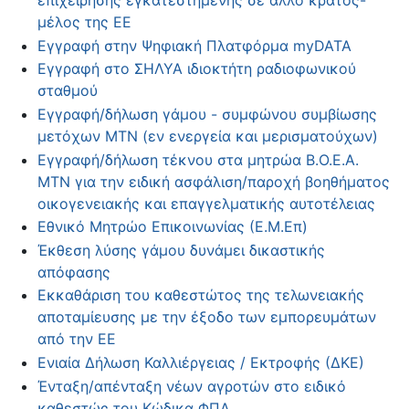
επιχείρησης εγκατεστημένης σε άλλο κράτος-
μέλος της ΕΕ
Εγγραφή στην Ψηφιακή Πλατφόρμα myDATA
Εγγραφή στο ΣΗΛΥΑ ιδιοκτήτη ραδιοφωνικού
σταθμού
Εγγραφή/δήλωση γάμου - συμφώνου συμβίωσης
μετόχων ΜΤΝ (εν ενεργεία και μερισματούχων)
Εγγραφή/δήλωση τέκνου στα μητρώα Β.Ο.Ε.Α.
ΜΤΝ για την ειδική ασφάλιση/παροχή βοηθήματος
οικογενειακής και επαγγελματικής αυτοτέλειας
Εθνικό Μητρώο Επικοινωνίας (Ε.Μ.Επ)
Έκθεση λύσης γάμου δυνάμει δικαστικής
απόφασης
Εκκαθάριση του καθεστώτος της τελωνειακής
αποταμίευσης με την έξοδο των εμπορευμάτων
από την ΕΕ
Ενιαία Δήλωση Καλλιέργειας / Εκτροφής (ΔΚΕ)
Ένταξη/απένταξη νέων αγροτών στο ειδικό
καθεστώς του Κώδικα ΦΠΑ