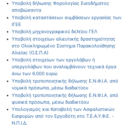
Υποβολή δήλωσης Φορολογίας Εισοδήματος
αποβιώσαντα
Υποβολή καταστάσεων συμβάσεων εργασίας των
ΙΓΕΕ
Υποβολή μηχανογραφικού δελτίου ΓΕΛ
Υποβολή στοιχείων αλιευτικής δραστηριότητας
στο Ολοκληρωμένο Σύστημα Παρακολούθησης
Αλιείας (Ο.Σ.Π.Α)
Υποβολή στοιχείων των εργολάβων ή
υπεργολάβων που αναλαμβάνουν τεχνικά έργα
άνω των 6.000 ευρώ
Υποβολή τροποποιητικής δήλωσης Ε.Ν.Φ.Ι.Α. από
νομικά πρόσωπα, μέσω διαδικτύου
Υποβολή τροποποιητικής δήλωσης Ε.Ν.Φ.Ι.Α. από
φυσικά πρόσωπα, μέσω διαδικτύου
Υπολογισμός και Καταβολή των Ασφαλιστικών
Εισφορών από τον Εργοδότη στο Τ.Ε.Α.Υ.Φ.Ε. -
Ν.Π.Ι.Δ.