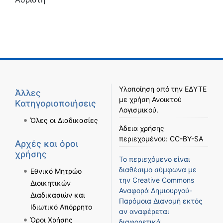
Υλοποίηση από την
ΕΔΥΤΕ
Άλλες
με χρήση
Ανοικτού
Κατηγοριοποιήσεις
Λογισμικού
.
Όλες οι Διαδικασίες
Άδεια χρήσης
περιεχομένου:
CC-BY-SA
Αρχές και όροι
χρήσης
Το περιεχόμενο είναι
διαθέσιμο σύμφωνα με
Εθνικό Μητρώο
την
Creative Commons
Διοικητικών
Αναφορά Δημιουργού-
Διαδικασιών και
Παρόμοια Διανομή
εκτός
Ιδιωτικό Απόρρητο
αν αναφέρεται
Όροι Χρήσης
διαφορετικά.