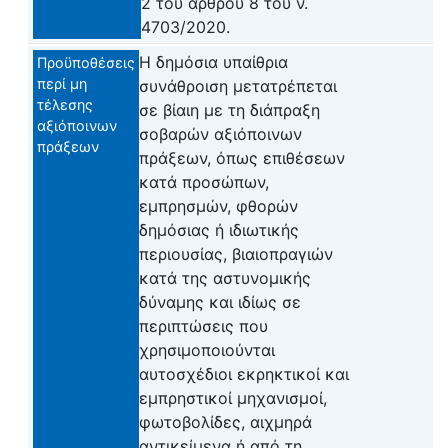
2 του άρθρου 8 του ν.
4703/2020.
Η δημόσια υπαίθρια
Προϋποθέσεις
περί μη
συνάθροιση μετατρέπεται
τέλεσης
σε βίαιη με τη διάπραξη
αξιόποινων
σοβαρών αξιόποινων
πράξεων
πράξεων, όπως επιθέσεων
κατά προσώπων,
εμπρησμών, φθορών
δημόσιας ή ιδιωτικής
περιουσίας, βιαιοπραγιών
κατά της αστυνομικής
δύναμης και ιδίως σε
περιπτώσεις που
χρησιμοποιούνται
αυτοσχέδιοι εκρηκτικοί και
εμπρηστικοί μηχανισμοί,
φωτοβολίδες, αιχμηρά
αντικείμενα ή από τη