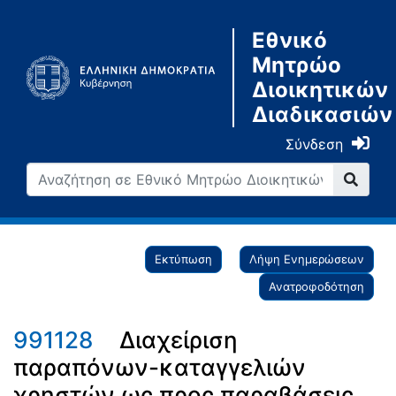
Εθνικό
Μητρώο
Διοικητικών
Διαδικασιών
Σύνδεση
Εκτύπωση
Λήψη Ενημερώσεων
Ανατροφοδότηση
991128
Διαχείριση
παραπόνων-καταγγελιών
χρηστών ως προς παραβάσεις