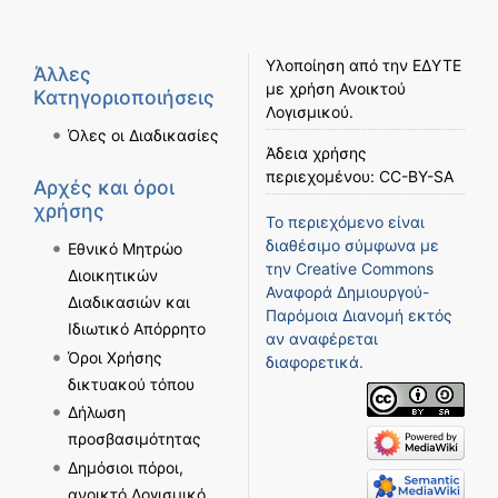
Υλοποίηση από την
ΕΔΥΤΕ
Άλλες
με χρήση
Ανοικτού
Κατηγοριοποιήσεις
Λογισμικού
.
Όλες οι Διαδικασίες
Άδεια χρήσης
περιεχομένου:
CC-BY-SA
Αρχές και όροι
χρήσης
Το περιεχόμενο είναι
διαθέσιμο σύμφωνα με
Εθνικό Μητρώο
την
Creative Commons
Διοικητικών
Αναφορά Δημιουργού-
Διαδικασιών και
Παρόμοια Διανομή
εκτός
Ιδιωτικό Απόρρητο
αν αναφέρεται
Όροι Χρήσης
διαφορετικά.
δικτυακού τόπου
Δήλωση
προσβασιμότητας
Δημόσιοι πόροι,
ανοικτό Λογισμικό