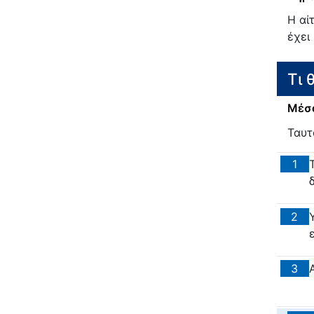
Η αί
έχει
Τι 
Μέσα
Ταυτ
1
2
3