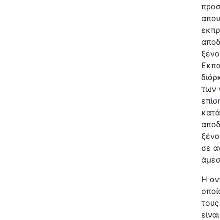
προσ
απου
εκπρ
αποδ
ξένο
Εκπα
διάρ
των 
επίσ
κατά
αποδ
ξένο
σε α
άμεσ
Η αν
οποί
τους
είνα