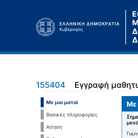
Ε
Μ
Δ
Δ
155404
Εγγραφή μαθητ
Μετάβαση σε:
πλοήγηση
,
αναζήτηση
Με μια ματιά
Με 
Βασικές πληροφορίες
Σημε
μονά
Αίτηση
Γυμν