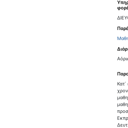
Υπηρ
φορ
ΔΙΕ
Παρέ
Μαθ
Διάρ
Αόρι
Παρα
Κατ΄
χρον
μαθη
μαθη
προσ
Εκπρ
Δευτ