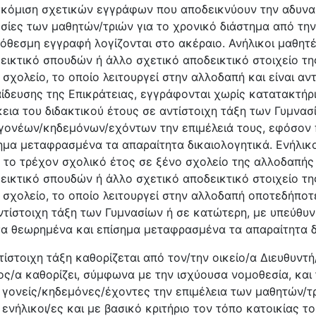
κόμιση σχετικών εγγράφων που αποδεικνύουν την αδυναμ
σίες των μαθητών/τριών για το χρονικό διάστημα από τη
όθεσμη εγγραφή λογίζονται στο ακέραιο. Ανήλικοι μαθητέ
εικτικό σπουδών ή άλλο σχετικό αποδεικτικό στοιχείο τη
 σχολείο, το οποίο λειτουργεί στην αλλοδαπή και είναι α
ίδευσης της Επικράτειας, εγγράφονται χωρίς κατατακτήρ
κεια του διδακτικού έτους σε αντίστοιχη τάξη των Γυμνα
γονέων/κηδεμόνων/εχόντων την επιμέλειά τους, εφόσον
ημα μεταφρασμένα τα απαραίτητα δικαιολογητικά. Ενήλικοι/
 το τρέχον σχολικό έτος σε ξένο σχολείο της αλλοδαπής 
εικτικό σπουδών ή άλλο σχετικό αποδεικτικό στοιχείο τη
 σχολείο, το οποίο λειτουργεί στην αλλοδαπή οποτεδήποτε
ντίστοιχη τάξη των Γυμνασίων ή σε κατώτερη, με υπεύθυ
α θεωρημένα και επίσημα μεταφρασμένα τα απαραίτητα δ
τίστοιχη τάξη καθορίζεται από τον/την οικείο/α Διευθυντ
ος/α καθορίζει, σύμφωνα με την ισχύουσα νομοθεσία, και
 γονείς/κηδεμόνες/έχοντες την επιμέλεια των μαθητών/τρι
ι ενήλικοι/ες και με βασικό κριτήριο τον τόπο κατοικίας τ