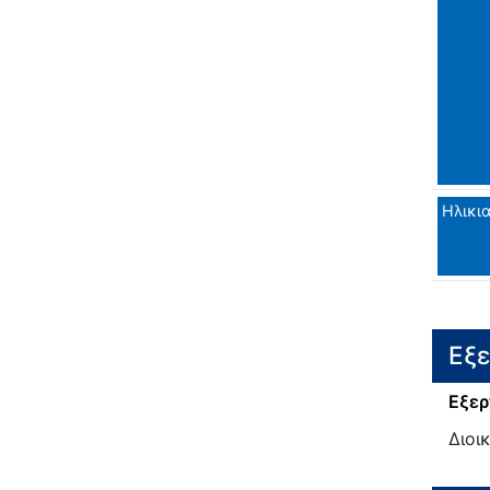
Ηλικι
Εξ
Εξερ
Διοι