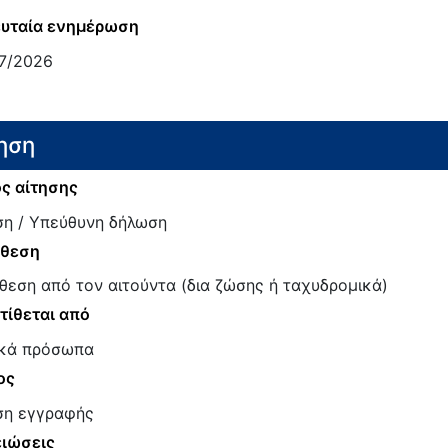
υταία ενημέρωση
7/2026
ηση
ς αίτησης
ση / Υπεύθυνη δήλωση
άθεση
θεση από τον αιτούντα (δια ζώσης ή ταχυδρομικά)
τίθεται από
κά πρόσωπα
ος
ση εγγραφής
ιώσεις