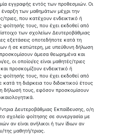
ία εγγραφής εντός των προθεσμιών. Οι
ν έναρξη των μαθημάτων μέχρι την
ς/τριες, που κατέχουν ενδεικτικό ή
ς φοίτησής τους, που έχει εκδοθεί από
ντίστοιχο των σχολείων Δευτεροβάθμιας
ιες εξετάσεις οποτεδήποτε κατά τη
σίων ή σε κατώτερη, με υπεύθυνη δήλωση
 προσκομίσουν άμεσα θεωρημένα και
ες, οι οποίοι/ες είναι μαθητές/τριες
και προσκομίζουν ενδεικτικό ή
ς φοίτησής τους, που έχει εκδοθεί από
 κατά τη διάρκεια του διδακτικού έτους
νη δήλωσή τους, εφόσον προσκομίσουν
ικαιολογητικά.
ή/ντρια Δευτεροβάθμιας Εκπαίδευσης, ο/η
 το σχολείο φοίτησης σε συνεργασία με
ών αν είναι ανήλικοι ή των ίδιων αν
ου/της μαθητή/τριας.