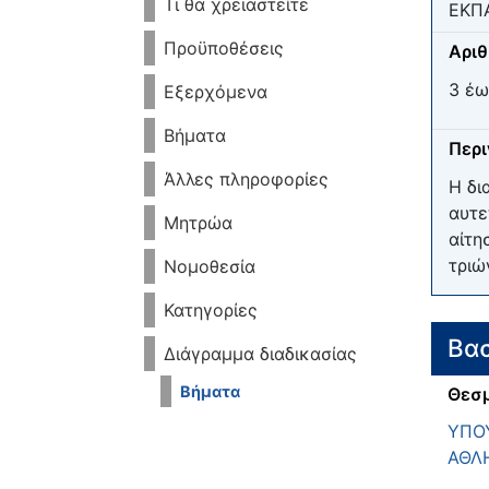
Τι θα χρειαστείτε
ΕΚΠ
Προϋποθέσεις
Αριθ
3 έω
Εξερχόμενα
Βήματα
Περ
Άλλες πληροφορίες
Η δι
αυτε
Μητρώα
αίτη
τριώ
Νομοθεσία
Κατηγορίες
Βασ
Διάγραμμα διαδικασίας
Βήματα
Θεσμ
ΥΠΟΥ
ΑΘΛ