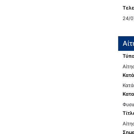
Τελε
24/0
Αίτ
Τύπο
Αίτη
Κατ
Κατά
Κατα
Φυσι
Τίτλ
Αίτη
Σημε