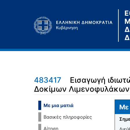
Ε
Μ
Δ
Δ
483417
Εισαγωγή ιδιωτ
Δοκίμων Λιμενοφυλάκων
Μετάβαση σε:
πλοήγηση
,
αναζήτηση
Με μια ματιά
Με 
Βασικές πληροφορίες
Σημε
Αίτηση
Διεύ