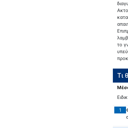
διαγ
Ακτο
κατα
απαι
Επιπ
λαμβ
το γ
υπεύ
προκ
Τι 
Μέσα
Ειδι
1