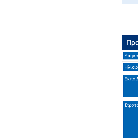
Προ
Υπηκο
Ηλικι
Εκπαι
Στρατ