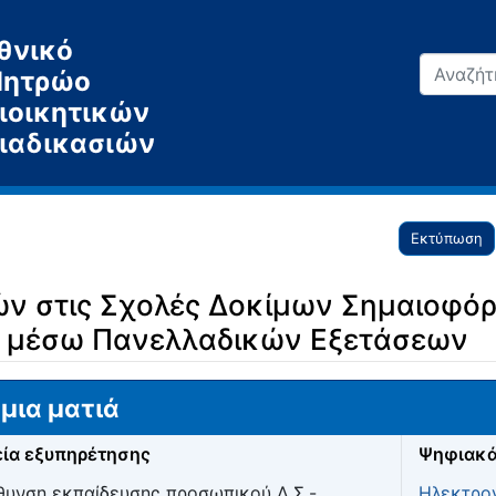
θνικό
ητρώο
ιοικητικών
ιαδικασιών
Εκτύπωση
ών στις Σχολές Δοκίμων Σημαιοφόρ
 μέσω Πανελλαδικών Εξετάσεων
μια ματιά
ία εξυπηρέτησης
Ψηφιακά
θυνση εκπαίδευσης προσωπικού Λ.Σ.-
Ηλεκτρον