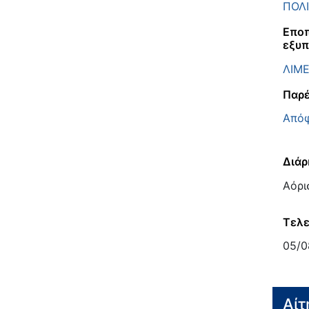
ΠΟΛΙ
Εποπ
εξυπ
ΛΙΜ
Παρέ
Απόφ
Διάρ
Αόρι
Τελε
05/0
Αίτ