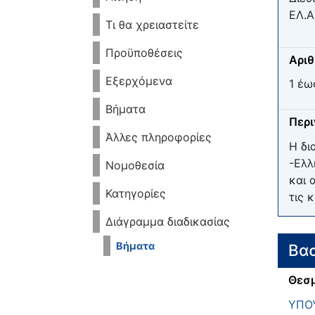
ΕΛ.Α
Τι θα χρειαστείτε
Προϋποθέσεις
Αριθ
Εξερχόμενα
1 έω
Βήματα
Περ
Άλλες πληροφορίες
Η δι
-Ελλ
Νομοθεσία
και 
Κατηγορίες
τις 
Διάγραμμα διαδικασίας
Βήματα
Βασ
Θεσμ
ΥΠΟΥ