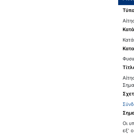
Τύπο
Αίτη
Κατ
Κατά
Κατα
Φυσι
Τίτλ
Αίτη
Σημα
Σχετ
Σύνδ
Σημε
Οι υ
εξ' 