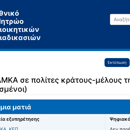
θνικό
ητρώο
ιοικητικών
ιαδικασιών
Εκτύπωση
ΑΜΚΑ σε πολίτες κράτους-μέλους 
σμένοι)
μια ματιά
ία εξυπηρέτησης
Ψηφιακά
ΦΚΑ
,
ΚΕΠ
Δεν παρ