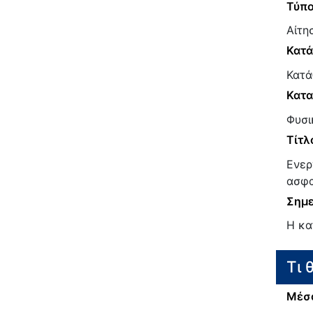
Τύπο
Αίτη
Κατ
Κατά
Κατα
Φυσι
Τίτλ
Ενερ
ασφα
Σημε
Η κα
Τι 
Μέσα