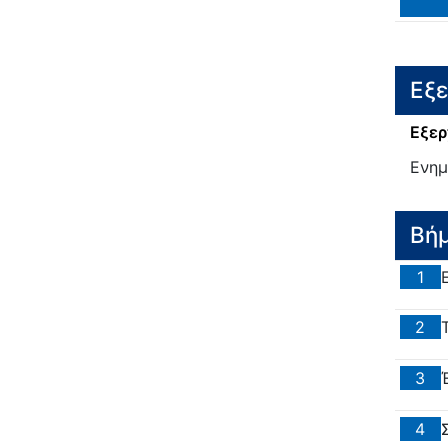
Εξ
Εξερ
Ενη
Βή
1
2
3
4