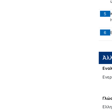
5
6
Άλλ
Εναλ
Ενερ
Γλώσ
Ελλη