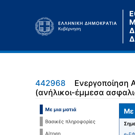
Ε
Μ
Δ
Δ
442968
Ενεργοποίηση 
(ανήλικοι-έμμεσα ασφαλι
Μετάβαση σε:
πλοήγηση
,
αναζήτηση
Με μια ματιά
Με 
Βασικές πληροφορίες
Σημε
Αίτηση
e-Ε