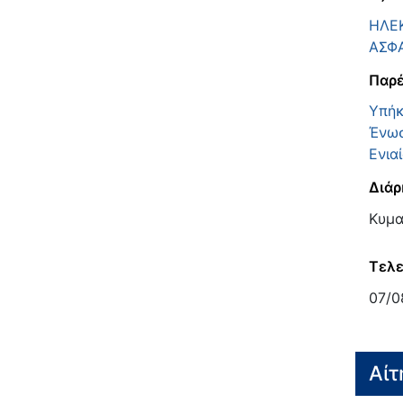
ΗΛΕ
ΑΣΦ
Παρέ
Υπήκ
Ένωσ
Ενια
Διάρ
Κυμα
Τελε
07/0
Αίτ