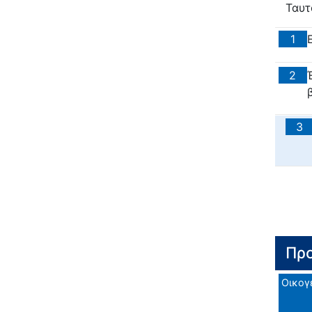
Ταυτ
1
2
3
Προ
Οικογ