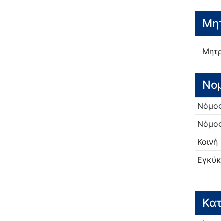
Μητ
Μητ
Νο
Νόμο
Νόμο
Κοινή
Εγκύκ
Κατ