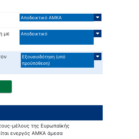
Αποδεικτικό ΑΜΚΑ
η με
Αποδεικτικό
τον
Εξουσιοδότηση (υπό
προϋπόθεση)
άτους-μέλους της Ευρωπαϊκής
είται ενεργός ΑΜΚΑ άμεσα