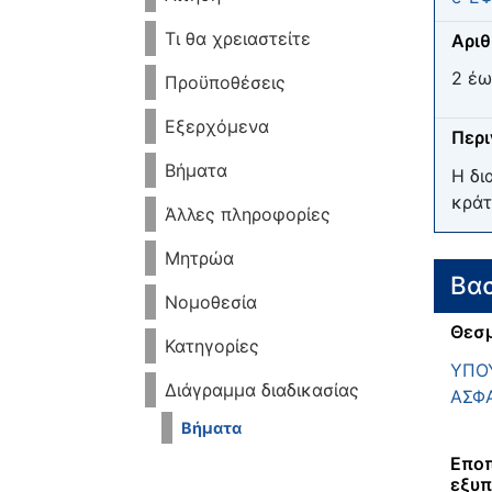
Τι θα χρειαστείτε
Αριθ
2 έω
Προϋποθέσεις
Εξερχόμενα
Περ
Βήματα
Η δι
κράτ
Άλλες πληροφορίες
Μητρώα
Βασ
Νομοθεσία
Θεσμ
Κατηγορίες
ΥΠΟΥ
Διάγραμμα διαδικασίας
ΑΣΦ
Βήματα
Εποπ
εξυπ