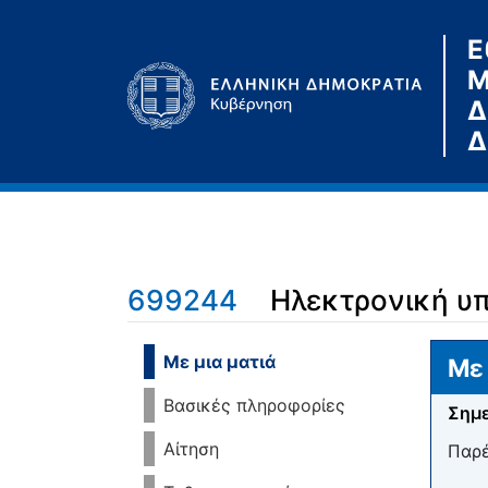
Ε
Μ
Δ
Δ
699244
Ηλεκτρονική υ
Μετάβαση σε:
πλοήγηση
,
αναζήτηση
Με μια ματιά
Με 
Βασικές πληροφορίες
Σημε
Αίτηση
Παρέ