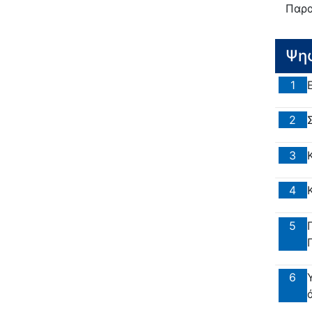
Παρα
Ψη
1
2
3
4
5
6