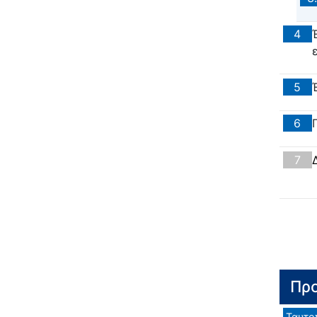
4
5
6
7
Προ
Ταυτο