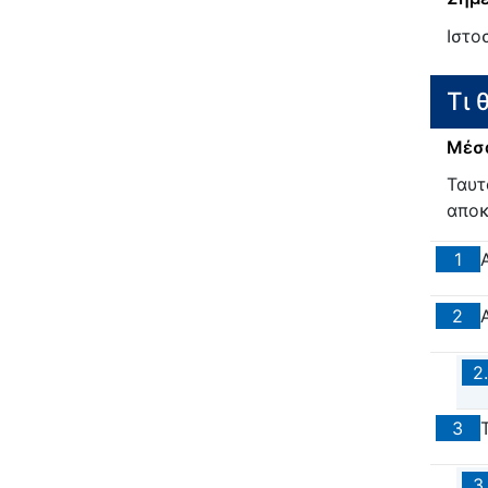
Ιστο
Τι 
Μέσα
Ταυτ
αποκ
1
2
2.
3
3.