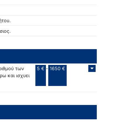
ήτου.
σιος.
ριθμού των
5 €
-
1650 €
ρω και ισχυει