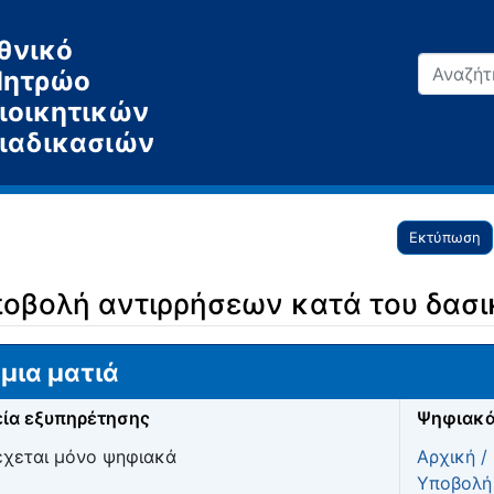
θνικό
ητρώο
ιοικητικών
ιαδικασιών
Εκτύπωση
ποβολή αντιρρήσεων κατά του δασι
μια ματιά
ία εξυπηρέτησης
Ψηφιακά
χεται μόνο ψηφιακά
Αρχική /
Υποβολή