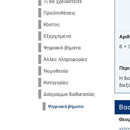
Τι θα χρειαστείτε
Προϋποθέσεις
Κόστος
Εξερχόμενα
Αριθ
6 + (
Ψηφιακά βήματα
Άλλες πληροφορίες
Περ
Νομοθεσία
Η δι
Κατηγορίες
διεξ
Διάγραμμα διαδικασίας
Βασ
Ψηφιακά βήματα
Θεσμ
ΥΠΟΥ