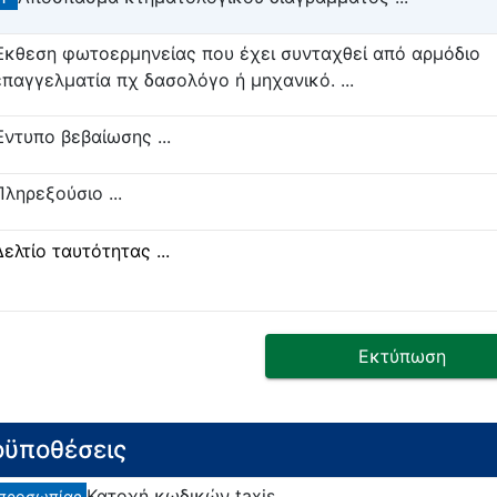
Έκθεση φωτοερμηνείας που έχει συνταχθεί από αρμόδιο
επαγγελματία πχ δασολόγο ή μηχανικό. ...
Έντυπο βεβαίωσης ...
Πληρεξούσιο ...
Δελτίο ταυτότητας ...
Εκτύπωση
ϋποθέσεις
Κατοχή κωδικών taxis.
προσωπίας