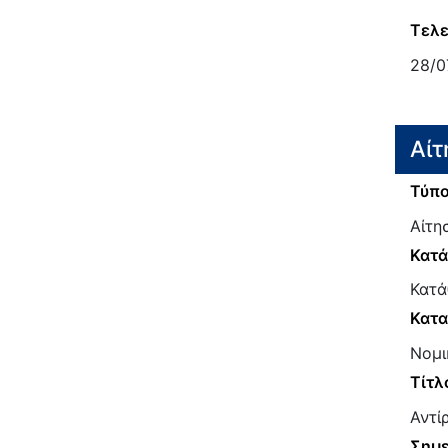
Τελε
28/0
Αίτ
Τύπο
Αίτη
Κατ
Κατά
Κατα
Νομι
Τίτλ
Αντί
Σημε