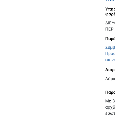
Υπηρ
φορ
ΔΙΕΥ
ΠΕΡ
Παρέ
Συμβ
Πρόσ
ακιν
Διάρ
Αόρι
Παρα
Με β
αρχί
εσωτ