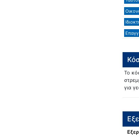
Οικον
Ιδιοκτ
Επαγγ
Κόσ
Το κό
στρεμ
για γ
Εξ
Εξερ