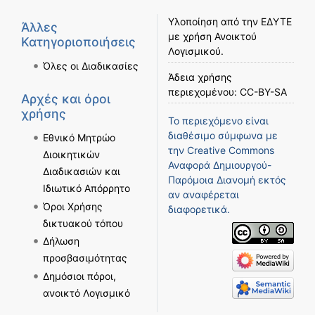
Υλοποίηση από την
ΕΔΥΤΕ
Άλλες
με χρήση
Ανοικτού
Κατηγοριοποιήσεις
Λογισμικού
.
Όλες οι Διαδικασίες
Άδεια χρήσης
περιεχομένου:
CC-BY-SA
Αρχές και όροι
χρήσης
Το περιεχόμενο είναι
διαθέσιμο σύμφωνα με
Εθνικό Μητρώο
την
Creative Commons
Διοικητικών
Αναφορά Δημιουργού-
Διαδικασιών και
Παρόμοια Διανομή
εκτός
Ιδιωτικό Απόρρητο
αν αναφέρεται
Όροι Χρήσης
διαφορετικά.
δικτυακού τόπου
Δήλωση
προσβασιμότητας
Δημόσιοι πόροι,
ανοικτό Λογισμικό