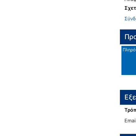
Σχετ
Σύνδ
Προ
Πληρό
Εξ
Τρόπ
Emai