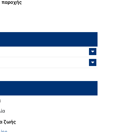
 παροχής
α
ία
α ζωής
ίες