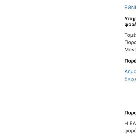
ΕΘΝΙ
Υπηρ
φορ
Τομέ
Παρα
Μον
Παρέ
Δημό
Επιχ
Παρα
Η ΕΑ
φορέ