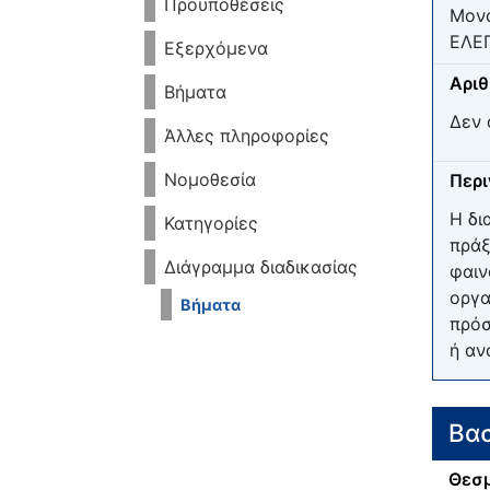
Προϋποθέσεις
Μον
ΕΛΕ
Εξερχόμενα
Αριθ
Βήματα
Δεν 
Άλλες πληροφορίες
Νομοθεσία
Περ
Η δι
Κατηγορίες
πράξ
Διάγραμμα διαδικασίας
φαιν
οργα
Βήματα
πρόσ
ή αν
Βασ
Θεσμ