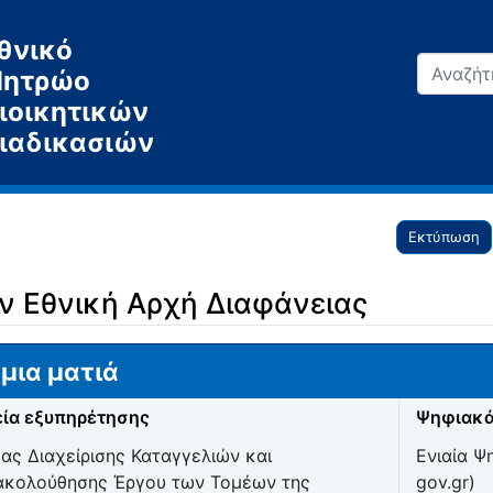
θνικό
ητρώο
ιοικητικών
ιαδικασιών
Εκτύπωση
ν Εθνική Αρχή Διαφάνειας
μια ματιά
ία εξυπηρέτησης
Ψηφιακά
ας Διαχείρισης Καταγγελιών και
Ενιαία Ψ
κολούθησης Έργου των Τομέων της
gov.gr)