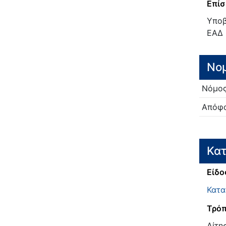
Επίσ
Υποβ
ΕΑΔ 
Νο
Νόμο
Απόφα
Κατ
Είδο
Κατα
Τρόπ
Αίτη