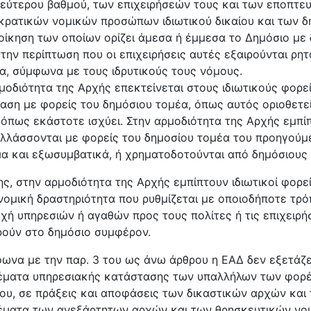
δεύτερου βαθμού, των επιχειρήσεών τους και των εποπτευό
κρατικών νομικών προσώπων ιδιωτικού δικαίου και των δ
ιοίκηση των οποίων ορίζει άμεσα ή έμμεσα το Δημόσιο με
στην περίπτωση που οι επιχειρήσεις αυτές εξαιρούνται ρη
α, σύμφωνα με τους ιδρυτικούς τους νόμους.
μοδιότητα της Αρχής επεκτείνεται στους ιδιωτικούς φορε
αση με φορείς του δημόσιου τομέα, όπως αυτός οριοθετείτ
, όπως εκάστοτε ισχύει. Στην αρμοδιότητα της Αρχής εμπίπτ
λλάσσονται με φορείς του δημοσίου τομέα του προηγούμ
α και εξωσυμβατικά, ή χρηματοδοτούνται από δημόσιους 
ης, στην αρμοδιότητα της Αρχής εμπίπτουν ιδιωτικοί φορε
νομική δραστηριότητα που ρυθμίζεται με οποιοδήποτε τρ
χή υπηρεσιών ή αγαθών προς τους πολίτες ή τις επιχειρήσ
ούν στο δημόσιο συμφέρον.
ωνα με την παρ. 3 του ως άνω άρθρου η ΕΑΔ δεν εξετάζ
έματα υπηρεσιακής κατάστασης των υπαλλήλων των φορέ
ου, σε πράξεις και αποφάσεις των δικαστικών αρχών και
έματα των ανεξάρτητων αρχών και των θρησκευτικών νο