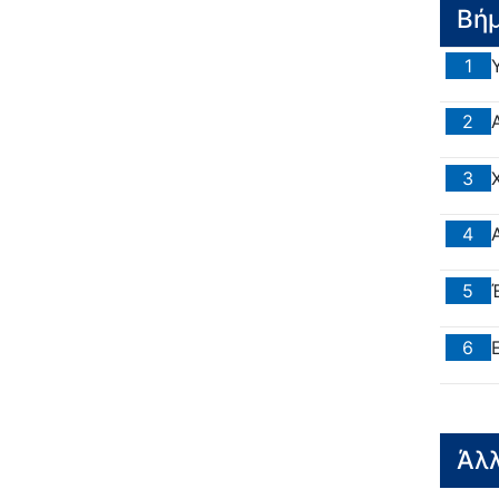
Βή
1
2
3
4
5
6
Άλλ