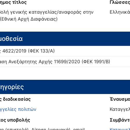
ημος τίτλος
Γλώσσες
ολή γενικής καταγγελίας/αναφοράς στην
Ελληνικά
(Εθνική Αρχή Διαφάνειας)
μοθεσία
ς
4622/
2019
(ΦΕΚ 133/Α)
ση Ανεξάρτητης Αρχής
11699/
2020
(ΦΕΚ 1991/Β)
ηγορίες
ς διαδικασίας
Έναυσμ
γγελίες πολιτών
Καταγγελ
ος υποβολής
Συμβάντ
ση (επιστολή), Αίτηση (ψηφιακά), email
Καταγγελ