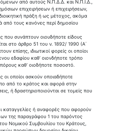
μενων από αυτούς Ν.Π.Δ.Δ. και Ν.Π.Ι.Δ.,
ημόσιων επιχειρήσεων ή επιχειρήσεων,
 διοικητική πράξη ή ως μέτοχος, ακόμα
τά από τους κανόνες περί δημοσίου
ίς που συνάπτουν οιουδήποτε είδους
αι στο άρθρο 51 του ν. 1892/ 1990 (Α΄
ουν επίσης, ιδιωτικοί φορείς οι οποίοι
ενου εδαφίου καθ’ οιονδήποτε τρόπο
πόρους καθ’ οιοδήποτε ποσοστό.
ίς οι οποίοι ασκούν οποιαδήποτε
όπο από το κράτος και αφορά στην
εις, ή δραστηριοποιούνται σε τομείς που
ει καταγγελίες ή αναφορές που αφορούν
ων της παραγράφου 1 του παρόντος
 του Νομικού Συμβουλίου του Κράτους,
μικών προσώπων δημοσίου δικαίου.