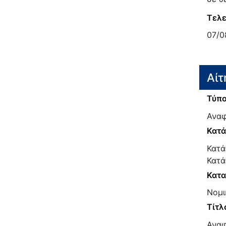
Τελε
07/0
Αίτ
Τύπο
Αναφ
Κατ
Κατά
Κατά
Κατα
Νομι
Τίτλ
Αναφ