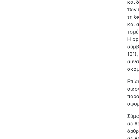
και 
των 
τη δ
και 
τομέ
Η αρ
σύμβ
101)
συνα
ακόμ
Επίσ
οικο
παρο
αφορ
Σύμφ
σε θ
άρθρ
σε θ