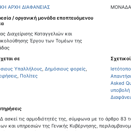
ΚΗ ΑΡΧΗ ΔΙΑΦΑΝΕΙΑΣ
ΜΟΝΑΔΑ 
εσία / οργανική μονάδα εποπτευόμενου
έα
ας Διαχείρισης Καταγγελιών και
κολούθησης Έργου των Τομέων της
άδας
χεται σε
Σχετικοί
σιους Υπαλλήλους
,
Δημόσιους φορείς
,
Ιστότοπ
ειρήσεις
,
Πολίτες
Απαντήσε
Asked Qu
υποβολή 
Διαφάνει
τηρήσεις
Δ ασκεί τις αρμοδιότητές της, σύμφωνα με το άρθρο 83 τ
ων και υπηρεσιών της Γενικής Κυβέρνησης, περιλαμβανομέ