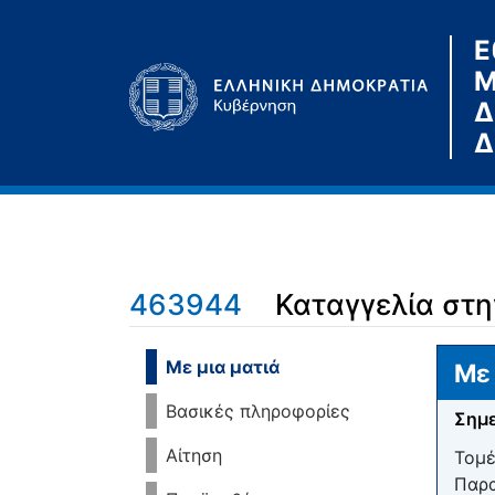
Ε
Μ
Δ
Δ
463944
Καταγγελία στη
Μετάβαση σε:
πλοήγηση
,
αναζήτηση
Με μια ματιά
Με 
Βασικές πληροφορίες
Σημε
Αίτηση
Τομέ
Παρα