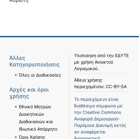
Υλοποίηση από την
ΕΔΥΤΕ
Άλλες
με χρήση
Ανοικτού
Κατηγοριοποιήσεις
Λογισμικού
.
Όλες οι Διαδικασίες
Άδεια χρήσης
περιεχομένου:
CC-BY-SA
Αρχές και όροι
χρήσης
Το περιεχόμενο είναι
διαθέσιμο σύμφωνα με
Εθνικό Μητρώο
την
Creative Commons
Διοικητικών
Αναφορά Δημιουργού-
Διαδικασιών και
Παρόμοια Διανομή
εκτός
Ιδιωτικό Απόρρητο
αν αναφέρεται
Όροι Χρήσης
διαφορετικά.