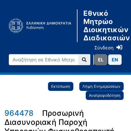
Εθνικό
Μητρώο
Διοικητικών
Διαδικασιών
Σύνδεση
ΕL
ΕN
Εκτύπωση
Λήψη Ενημερώσεων
Ανατροφοδότηση
964478
Προσωρινή
Διασυνοριακή Παροχή