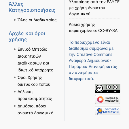
Υλοποίηση από την
ΕΔΥΤΕ
Άλλες
με χρήση
Ανοικτού
Κατηγοριοποιήσεις
Λογισμικού
.
Όλες οι Διαδικασίες
Άδεια χρήσης
περιεχομένου:
CC-BY-SA
Αρχές και όροι
χρήσης
Το περιεχόμενο είναι
διαθέσιμο σύμφωνα με
Εθνικό Μητρώο
την
Creative Commons
Διοικητικών
Αναφορά Δημιουργού-
Διαδικασιών και
Παρόμοια Διανομή
εκτός
Ιδιωτικό Απόρρητο
αν αναφέρεται
Όροι Χρήσης
διαφορετικά.
δικτυακού τόπου
Δήλωση
προσβασιμότητας
Δημόσιοι πόροι,
ανοικτό Λογισμικό