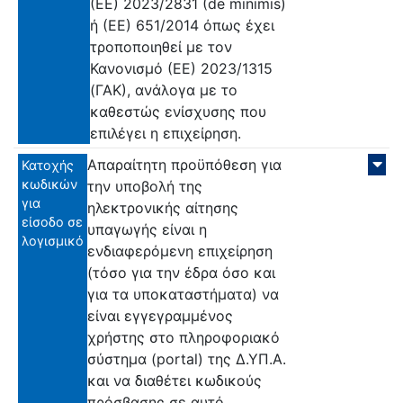
(ΕΕ) 2023/2831 (de minimis)
ή (ΕΕ) 651/2014 όπως έχει
τροποποιηθεί με τον
Κανονισμό (ΕΕ) 2023/1315
(ΓΑΚ), ανάλογα με το
καθεστώς ενίσχυσης που
επιλέγει η επιχείρηση.
Απαραίτητη προϋπόθεση για
Κατοχής
κωδικών
την υποβολή της
για
ηλεκτρονικής αίτησης
είσοδο σε
υπαγωγής είναι η
λογισμικό
ενδιαφερόμενη επιχείρηση
(τόσο για την έδρα όσο και
για τα υποκαταστήματα) να
είναι εγγεγραμμένος
χρήστης στο πληροφοριακό
σύστημα (portal) της Δ.ΥΠ.Α.
και να διαθέτει κωδικούς
πρόσβασης σε αυτό