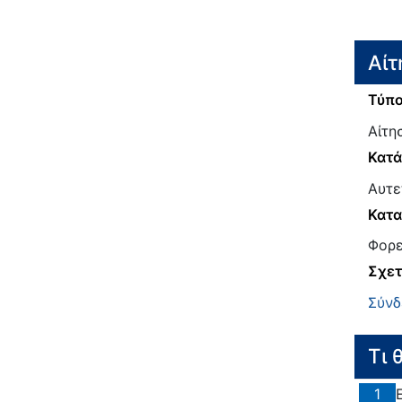
Αίτ
Τύπο
Αίτη
Κατ
Αυτε
Κατα
Φορε
Σχετ
Σύνδ
Τι 
1