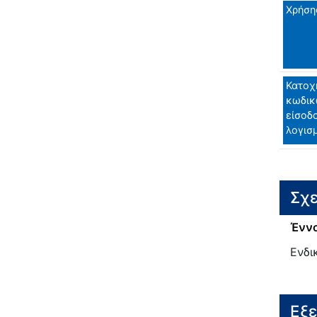
Χρήση
Κατοχ
κωδικ
είσοδ
λογισ
Σχε
Έννο
Ενδι
Εξ