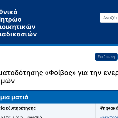
θνικό
ητρώο
ιοικητικών
ιαδικασιών
Εκτύπωση
ατοδότησης «Φοίβος» για την ενε
θμών
μια ματιά
ία εξυπηρέτησης
Ψηφιακά
χεται μόνο ψηφιακά
Ηλεκτρον