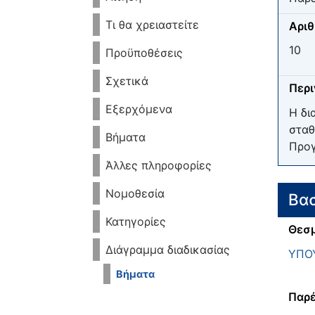
Τι θα χρειαστείτε
Αριθ
10
Προϋποθέσεις
Σχετικά
Περ
Εξερχόμενα
Η δι
σταθ
Βήματα
Προγ
Άλλες πληροφορίες
Νομοθεσία
Βασ
Κατηγορίες
Θεσμ
Διάγραμμα διαδικασίας
ΥΠΟΥ
Βήματα
Παρέ