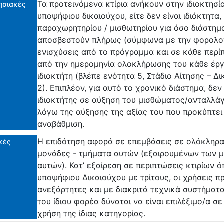
Τα προτεινόμενα κτίρια ανήκουν στην ιδιοκτησί
ησιακές
υποψήφιου δικαιούχου, είτε δεν είναι ιδιόκτητα,
παραχωρητηρίου / μισθωτηρίου για όσο διάστημα
αποσβεστούν πλήρως (σύμφωνα με την φορολογι
ενισχύσεις από το πρόγραμμα και σε κάθε περί
από την ημερομηνία ολοκλήρωσης του κάθε έργ
ιδιοκτήτη (βλέπε ενότητα 5, Στάδιο Αίτησης – Δι
2). Επιπλέον, για αυτό το χρονικό διάστημα, δεν
ιδιοκτήτης σε αύξηση του μισθώματος/ανταλλάγ
λόγω της αύξησης της αξίας του που προκύπτει
αναβάθμιση.
Η επιδότηση αφορά σε επεμβάσεις σε ολόκληρα κ
κές
μονάδες - τμήματα αυτών (εξαιρουμένων των 
αυτών). Κατ’ εξαίρεση σε περιπτώσεις κτιρίων 
υποψήφιου Δικαιούχου με τρίτους, οι χρήσεις πρ
ανεξάρτητες και με διακριτά τεχνικά συστήματα
του ίδιου φορέα δύναται να είναι επιλέξιμο/α σε
χρήση της ίδιας κατηγορίας.