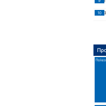
9
10
Προ
Πολεο