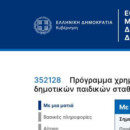
Ε
Μ
Δ
Δ
352128
Πρόγραμμα χρημ
δημοτικών παιδικών στα
Μετάβαση σε:
πλοήγηση
,
αναζήτηση
Με μια ματιά
Με 
Βασικές πληροφορίες
Σημε
Αίτηση
Παρέ