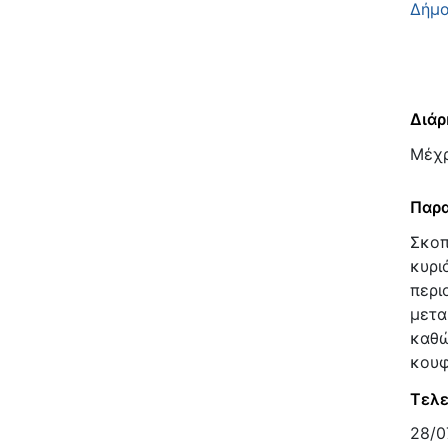
Δήμ
Διάρ
Μέχρ
Παρα
Σκοπ
κυρι
περι
μετα
καθώ
κουφ
Τελε
28/0