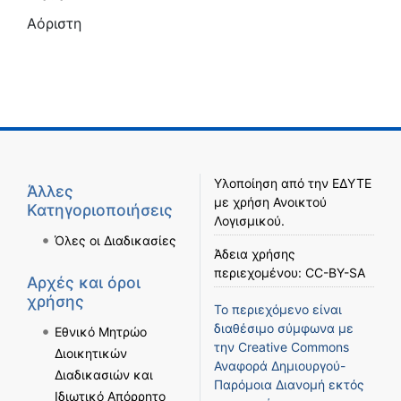
Αόριστη
Υλοποίηση από την
ΕΔΥΤΕ
Άλλες
με χρήση
Ανοικτού
Κατηγοριοποιήσεις
Λογισμικού
.
Όλες οι Διαδικασίες
Άδεια χρήσης
περιεχομένου:
CC-BY-SA
Αρχές και όροι
χρήσης
Το περιεχόμενο είναι
διαθέσιμο σύμφωνα με
Εθνικό Μητρώο
την
Creative Commons
Διοικητικών
Αναφορά Δημιουργού-
Διαδικασιών και
Παρόμοια Διανομή
εκτός
Ιδιωτικό Απόρρητο