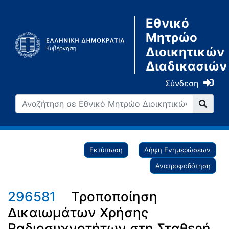
Εθνικό
Μητρώο
Διοικητικών
Διαδικασιών
Σύνδεση
Εκτύπωση
Λήψη Ενημερώσεων
Ανατροφοδότηση
296581
Τροποποίηση
Δικαιωμάτων Χρήσης
Ραδιοσυχνοτήτων στη Σταθερή