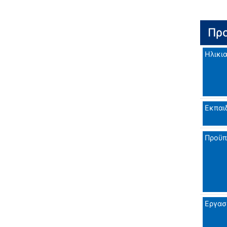
Προ
Ηλικι
Εκπαι
Προϋπ
Εργασ