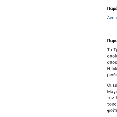
Παρέ
Ανέρ
Παρα
Τα Τ
οποί
σπου
Η δι
μισθ
Οι ε
Μαγε
την 
τους
φοίτ