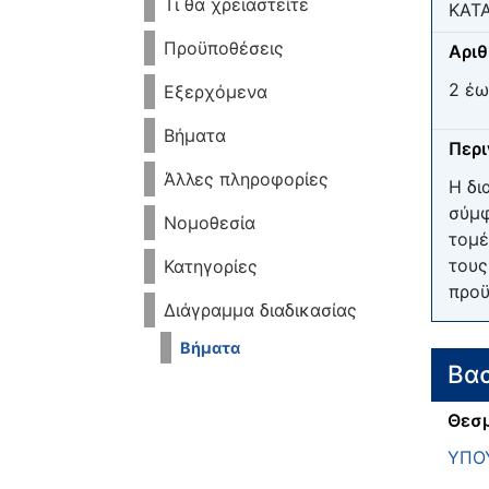
Τι θα χρειαστείτε
ΚΑΤ
Προϋποθέσεις
Αριθ
2 έω
Εξερχόμενα
Βήματα
Περ
Άλλες πληροφορίες
Η δι
σύμφ
Νομοθεσία
τομέ
τους
Κατηγορίες
προϋ
Διάγραμμα διαδικασίας
Βήματα
Βασ
Θεσμ
ΥΠΟ