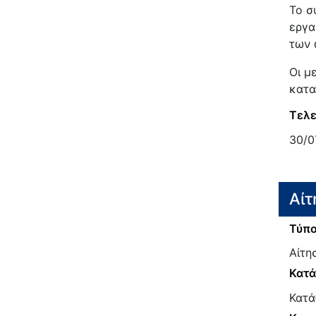
Το σ
εργα
των 
Οι μ
κατα
Τελε
30/0
Αίτ
Τύπο
Αίτη
Κατ
Κατά