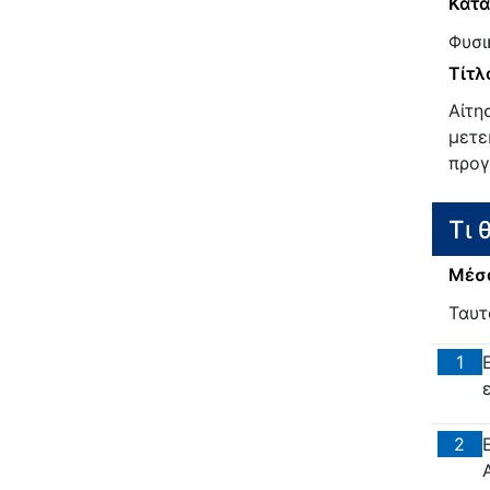
Κατα
Φυσι
Τίτλ
Αίτη
μετε
προγ
Τι 
Μέσα
Ταυτ
1
2