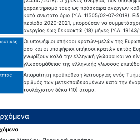
(ν.4547/2018). Ο χρόνος ανεργίας των υποψηφί
χαρακτηρισμό τους ως πρόσκαιρα ανέργων καθο
κατά ανώτατο όριο (Υ.Α. 11505/02-07-2018). Ειδ
περίοδο 2020-2021, μπορούσαν να συμμετάσχου
ανεργίας έως δεκαοκτώ (18) μήνες (Υ.Α. 19143/
Οι υποψήφιοι υπήκοοι κρατών-μελών της Ευρω
δευτικές
όσο και οι υποψήφιοι υπήκοοι κρατών εκτός Ε
γνωρίζουν καλά την ελληνική γλώσσα και να είν
γλωσσομάθειας της ελληνικής γλώσσας επιπέδο
Απαραίτητη προϋπόθεση λειτουργίας ενός Τμήμ
τητας
αριθμός των μετεκπαιδευομένων κατά την έναρ
τουλάχιστον δέκα (10) άτομα.
ερχόμενα
χόμενα