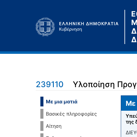
Ε
Μ
Δ
Δ
239110
Υλοποίηση Προγ
Μετάβαση σε:
πλοήγηση
,
αναζήτηση
Με μια ματιά
Με 
Βασικές πληροφορίες
Υπεύ
της 
Αίτηση
ΔΙΕΥ