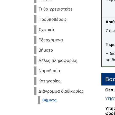
Τι θα χρειαστείτε
Προϋποθέσεις
Αριθ
Σχετικά
7 έω
Εξερχόμενα
Περ
Βήματα
Η δι
σε θ
Άλλες πληροφορίες
Νομοθεσία
Βασ
Κατηγορίες
Θεσμ
Διάγραμμα διαδικασίας
ΥΠΟΥ
Βήματα
Υπηρ
φορ