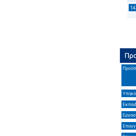
14
Προ
Προϋπ
Υπηκο
Εκπαι
Εργασ
Επαγγ