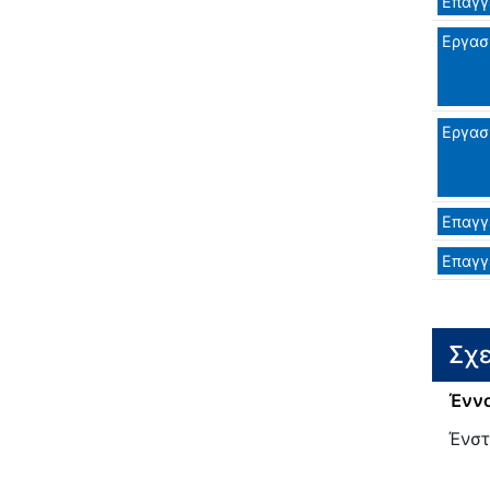
Επαγγ
Εργασ
Εργασ
Επαγγ
Επαγγ
Σχε
Έννο
Ένστ