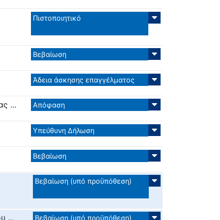
Πιστοποιητικό
Βεβαίωση
Άδεια άσκησης επαγγέλματος
ς ...
Απόφαση
Υπεύθυνη Δήλωση
Βεβαίωση
Βεβαίωση (υπό προϋπόθεση)
 ...
Βεβαίωση (υπό προϋπόθεση)