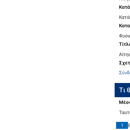
Κατ
Κατά
Κατα
Φυσι
Τίτλ
Αίτη
Σχετ
Σύνδ
Τι 
Μέσα
Ταυτ
1