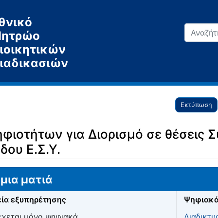
θνικό
ητρώο
ιοικητικών
ιαδικασιών
Εκτύπωση
ιοτήτων για Διορισμό σε θέσεις 
ου Ε.Σ.Υ.
μια ματιά
ία εξυπηρέτησης
Ψηφιακά
χεται μόνο ψηφιακά
Διαδικτυ