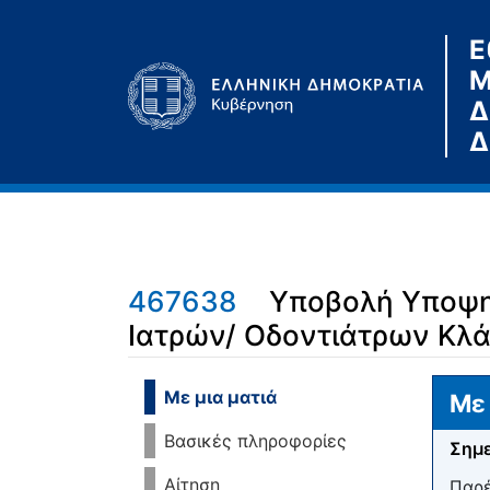
Ε
Μ
Δ
Δ
467638
Υποβολή Υποψηφ
Ιατρών/ Οδοντιάτρων Κλάδ
Μετάβαση σε:
πλοήγηση
,
αναζήτηση
Με μια ματιά
Με 
Βασικές πληροφορίες
Σημε
Αίτηση
Παρέ