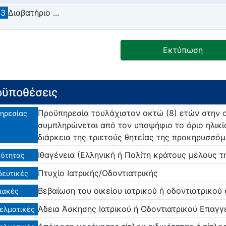
.3
Διαβατήριο ...
Εκτύπωση
ϋποθέσεις
Προϋπηρεσία τουλάχιστον οκτώ (8) ετών στην οι
ηρεσίας
συμπληρώνεται από τον υποψήφιο το όριο ηλικί
διάρκεια της τριετούς θητείας της προκηρυσσόμ
Ιθαγένεια (Ελληνική ή Πολίτη κράτους μέλους 
ότητας
Πτυχίο Ιατρικής/Οδοντιατρικής
δευτικές
Βεβαίωση του οικείου ιατρικού ή οδοντιατρικού
ιακές
Άδεια Άσκησης Ιατρικού ή Οδοντιατρικού Επαγ
ελματικές