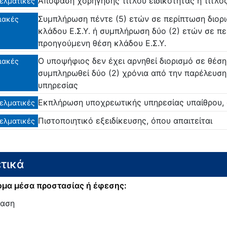
Απόφαση χορήγησης τίτλου ειδικότητας ή τίτλος
ελματικές
Συμπλήρωση πέντε (5) ετών σε περίπτωση διορ
ιακές
κλάδου Ε.Σ.Υ. ή συμπλήρωση δύο (2) ετών σε π
προηγούμενη θέση κλάδου Ε.Σ.Υ.
Ο υποψήφιος δεν έχει αρνηθεί διορισμό σε θέση
ιακές
συμπληρωθεί δύο (2) χρόνια από την παρέλευσ
υπηρεσίας
Εκπλήρωση υποχρεωτικής υπηρεσίας υπαίθρου, 
ελματικές
Πιστοποιητικό εξειδίκευσης, όπου απαιτείται
ελματικές
τικά
μα μέσα προστασίας ή έφεσης:
αση