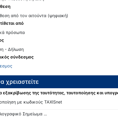
άθεση
θεση από τον αιτούντα (ψηφιακή)
τίθεται από
κά πρόσωπα
ος
ση - Δήλωση
ικός σύνδεσμος
εσμος
θα χρειαστείτε
 εξακρίβωσης της ταυτότητας, ταυτοποίησης και υπογ
οποίηση με κωδικούς TAXISnet
Βιογραφικό Σημείωμα ...