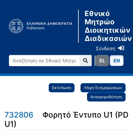
Εθνικό
Μητρώο
Διοικητικών
Διαδικασιών
Σύνδεση
ΕL
ΕN
Εκτύπωση
Λήψη Ενημερώσεων
Ανατροφοδότηση
732806
Φορητό Έντυπο U1 (PD
U1)