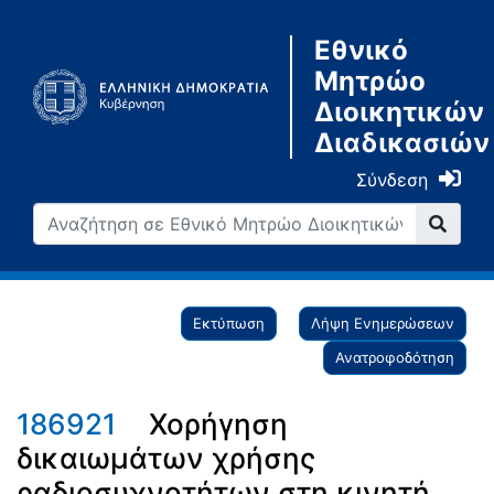
Εθνικό
Μητρώο
Διοικητικών
Διαδικασιών
Σύνδεση
Εκτύπωση
Λήψη Ενημερώσεων
Ανατροφοδότηση
186921
Χορήγηση
δικαιωμάτων χρήσης
ραδιοσυχνοτήτων στη κινητή