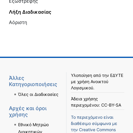
Εξωστρεφής
Λήξη Διαδικασίας
Αόριστη
Υλοποίηση από την
ΕΔΥΤΕ
Άλλες
με χρήση
Ανοικτού
Κατηγοριοποιήσεις
Λογισμικού
.
Όλες οι Διαδικασίες
Άδεια χρήσης
περιεχομένου:
CC-BY-SA
Αρχές και όροι
χρήσης
Το περιεχόμενο είναι
διαθέσιμο σύμφωνα με
Εθνικό Μητρώο
την
Creative Commons
Διοικητικών