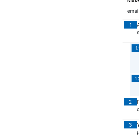
Μέσα
emai
1
ε
1.
1.
2
3