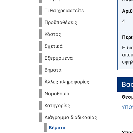
Τι θα χρειαστείτε
Αριθ
4
Προϋποθέσεις
Κόστος
Περ
Σχετικά
Η δι
απευ
Εξερχόμενα
υψηλ
Βήματα
Άλλες πληροφορίες
Βασ
Νομοθεσία
Θεσμ
Κατηγορίες
ΥΠΟ
Διάγραμμα διαδικασίας
Βήματα
Υπηρ