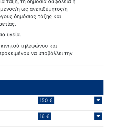
ια τάξη, τη δημόσια ασφάλεια ή
ισμένος/η ως ανεπιθύμητος/η
όγους δημόσιας τάξης και
αετίας.
ια υγεία.
ό κινητού τηλεφώνου και
 προκειμένου να υποβάλλει την
150 €
16 €