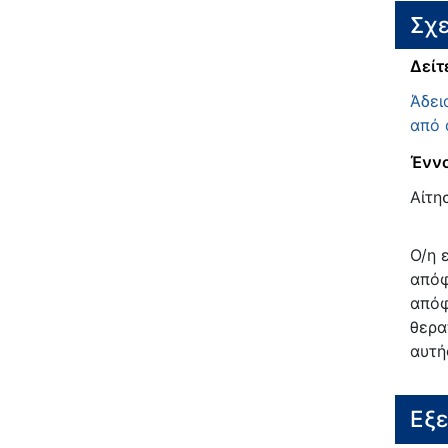
Σχε
Δείτ
Άδει
από 
Έννο
Αίτη
Ο/η 
απόφ
απόφ
θερα
αυτή
Εξ