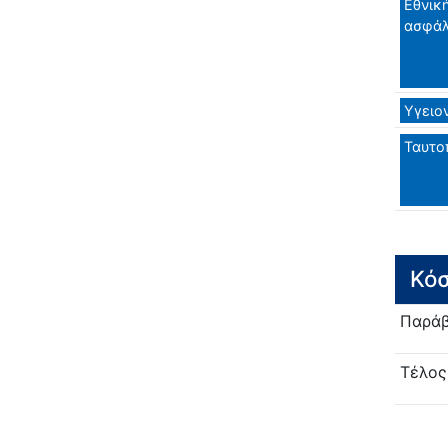
Εθνικ
ασφάλ
Υγειο
Ταυτο
Κόσ
Παράβ
Τέλος