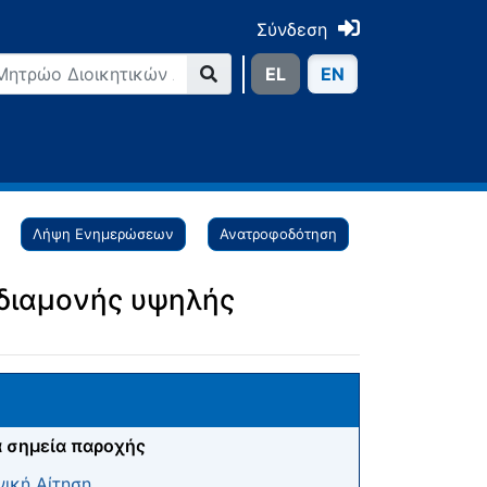
Σύνδεση
ΕL
ΕN
Λήψη Ενημερώσεων
Ανατροφοδότηση
 διαμονής υψηλής
 σημεία παροχής
ική Αίτηση