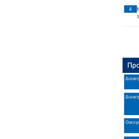
4
Προ
Διοικη
Διοικη
Οικογ