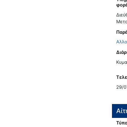
φορ
Διεύ
Μετα
Παρέ
Αλλο
Διάρ
Κυμα
Τελε
29/0
Αίτ
Τύπο