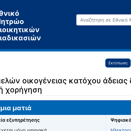
θνικό
ητρώο
ιοικητικών
ιαδικασιών
Εκτύπωση
μελών οικογένειας κατόχου άδειας
κή χορήγηση
μια ματιά
ία εξυπηρέτησης
Ψηφιακά
χεται μόνο ψηφιακά
Ηλεκτρον