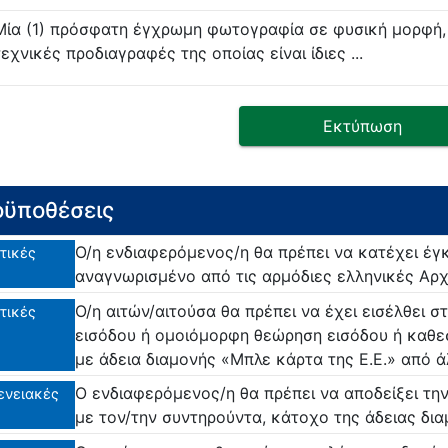
Μία (1) πρόσφατη έγχρωμη φωτογραφία σε φυσική μορφή, 
τεχνικές προδιαγραφές της οποίας είναι ίδιες ...
Εκτύπωση
ϋποθέσεις
Ο/η ενδιαφερόμενος/η θα πρέπει να κατέχει έγ
τικές
αναγνωρισμένο από τις αρμόδιες ελληνικές Αρχ
Ο/η αιτών/αιτούσα θα πρέπει να έχει εισέλθει 
τικές
εισόδου ή ομοιόμορφη θεώρηση εισόδου ή καθ
με άδεια διαμονής «Μπλε κάρτα της Ε.Ε.» από ά
Ο ενδιαφερόμενος/η θα πρέπει να αποδείξει τη
ενειακές
με τον/την συντηρούντα, κάτοχο της άδειας δια