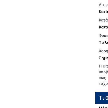
Αίτη
Κατ
Κατά
Κατα
Φυσι
Τίτλ
Χορή
Σημε
Η αί
υποβ
έως 
ταχυ
Τι 