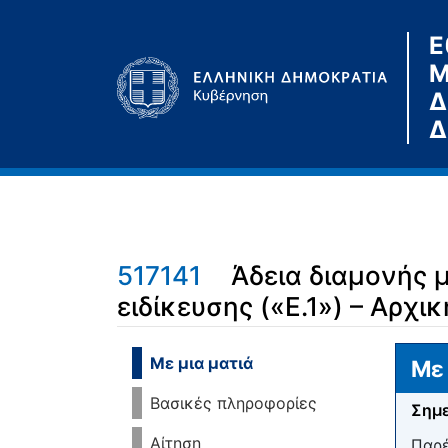
Ε
Μ
Δ
Δ
517141
Άδεια διαμονής 
ειδίκευσης («Ε.1») – Αρχι
Μετάβαση σε:
πλοήγηση
,
αναζήτηση
Με μια ματιά
Με 
Βασικές πληροφορίες
Σημε
Αίτηση
Παρέ