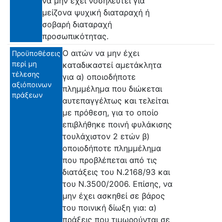
να μην έχει νοσηλευτεί για
μείζονα ψυχική διαταραχή ή
σοβαρή διαταραχή
προσωπικότητας.
Ο αιτών να μην έχει
Προϋποθέσεις
περί μη
καταδικαστεί αμετάκλητα
τέλεσης
για α) οποιοδήποτε
αξιόποινων
πλημμέλημα που διώκεται
πράξεων
αυτεπαγγέλτως και τελείται
με πρόθεση, για το οποίο
επιβλήθηκε ποινή φυλάκισης
τουλάχιστον 2 ετών β)
οποιοδήποτε πλημμέλημα
που προβλέπεται από τις
διατάξεις του Ν.2168/93 και
του Ν.3500/2006. Επίσης, να
μην έχει ασκηθεί σε βάρος
του ποινική δίωξη για: α)
πράξεις που τιμωρούνται σε