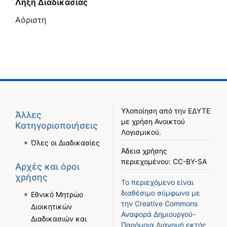
Λήξη Διαδικασίας
Αόριστη
Υλοποίηση από την
ΕΔΥΤΕ
Άλλες
με χρήση
Ανοικτού
Κατηγοριοποιήσεις
Λογισμικού
.
Όλες οι Διαδικασίες
Άδεια χρήσης
περιεχομένου:
CC-BY-SA
Αρχές και όροι
χρήσης
Το περιεχόμενο είναι
διαθέσιμο σύμφωνα με
Εθνικό Μητρώο
την
Creative Commons
Διοικητικών
Αναφορά Δημιουργού-
Διαδικασιών και
Παρόμοια Διανομή
εκτός