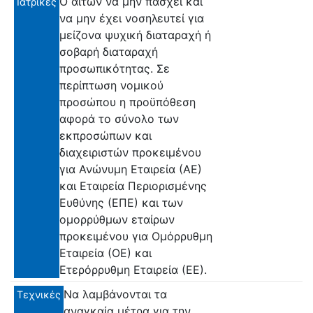
Ο αιτών να μην πάσχει και
Ιατρικές
να μην έχει νοσηλευτεί για
μείζονα ψυχική διαταραχή ή
σοβαρή διαταραχή
προσωπικότητας. Σε
περίπτωση νομικού
προσώπου η προϋπόθεση
αφορά το σύνολο των
εκπροσώπων και
διαχειριστών προκειμένου
για Ανώνυμη Εταιρεία (ΑΕ)
και Εταιρεία Περιορισμένης
Ευθύνης (ΕΠΕ) και των
ομορρύθμων εταίρων
προκειμένου για Ομόρρυθμη
Εταιρεία (ΟΕ) και
Ετερόρρυθμη Εταιρεία (ΕΕ).
Να λαμβάνονται τα
Τεχνικές
αναγκαία μέτρα για την