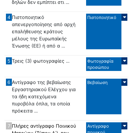
δηλών δεν εμπίπτει στι ...
4
Πιστοποιητικό
Πιστοποιητικό
απενεργοποίησης από αρχή
επαλήθευσης κράτους
μέλους της Ευρωπαϊκής
Ένωσης (ΕΕ) ή από α ...
5
Τρεις (3) φωτογραφίες ...
Φωτογραφία
προσώπου
6
Αντίγραφο της βεβαίωσης
Βεβαίωση
Εργαστηριακού Ελέγχου για
τα ήδη κατεχόμενα
πυροβόλα όπλα, τα οποία
πρόκειτα ...
7
Πλήρες αντίγραφο Ποινικού
Αντίγραφο
ποινικού
Μητρώου (Τύπου Α΄), του