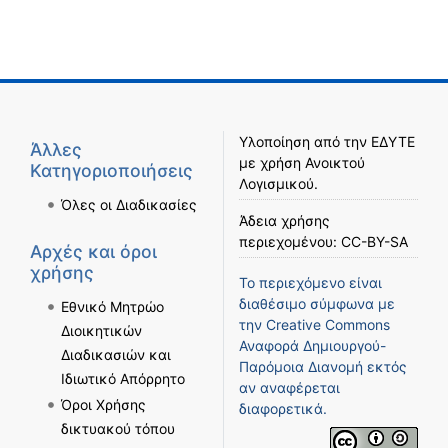
Υλοποίηση από την
ΕΔΥΤΕ
Άλλες
με χρήση
Ανοικτού
Κατηγοριοποιήσεις
Λογισμικού
.
Όλες οι Διαδικασίες
Άδεια χρήσης
περιεχομένου:
CC-BY-SA
Αρχές και όροι
χρήσης
Το περιεχόμενο είναι
διαθέσιμο σύμφωνα με
Εθνικό Μητρώο
την
Creative Commons
Διοικητικών
Αναφορά Δημιουργού-
Διαδικασιών και
Παρόμοια Διανομή
εκτός
Ιδιωτικό Απόρρητο
αν αναφέρεται
Όροι Χρήσης
διαφορετικά.
δικτυακού τόπου