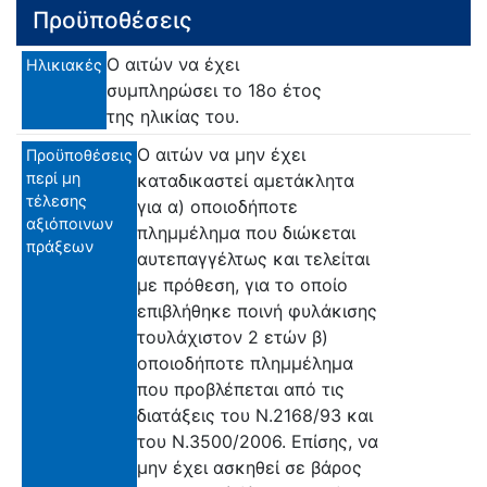
Προϋποθέσεις
Ο αιτών να έχει
Ηλικιακές
συμπληρώσει το 18ο έτος
της ηλικίας του.
Ο αιτών να μην έχει
Προϋποθέσεις
περί μη
καταδικαστεί αμετάκλητα
τέλεσης
για α) οποιοδήποτε
αξιόποινων
πλημμέλημα που διώκεται
πράξεων
αυτεπαγγέλτως και τελείται
με πρόθεση, για το οποίο
επιβλήθηκε ποινή φυλάκισης
τουλάχιστον 2 ετών β)
οποιοδήποτε πλημμέλημα
που προβλέπεται από τις
διατάξεις του Ν.2168/93 και
του Ν.3500/2006. Επίσης, να
μην έχει ασκηθεί σε βάρος