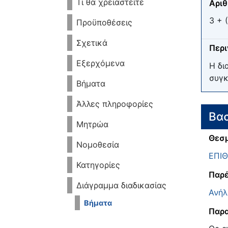
Τι θα χρειαστείτε
Αριθ
3 + (
Προϋποθέσεις
Σχετικά
Περ
Εξερχόμενα
Η δι
συγκ
Βήματα
Άλλες πληροφορίες
Βασ
Μητρώα
Θεσμ
Νομοθεσία
ΕΠΙ
Κατηγορίες
Παρέ
Διάγραμμα διαδικασίας
Ανήλ
Βήματα
Παρα