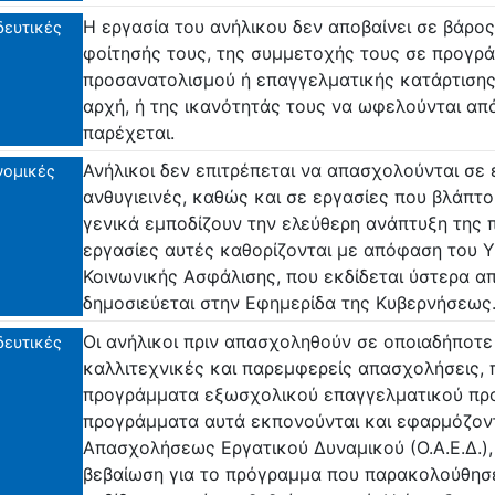
Η εργασία του ανήλικου δεν αποβαίνει σε βάρος
δευτικές
φοίτησής τους, της συμμετοχής τους σε προγρ
προσανατολισμού ή επαγγελματικής κατάρτισης
αρχή, ή της ικανότητάς τους να ωφελούνται απ
παρέχεται.
Ανήλικοι δεν επιτρέπεται να απασχολούνται σε ε
νομικές
ανθυγιεινές, καθώς και σε εργασίες που βλάπτο
γενικά εμποδίζουν την ελεύθερη ανάπτυξη της 
εργασίες αυτές καθορίζονται με απόφαση του 
Κοινωνικής Ασφάλισης, που εκδίδεται ύστερα απ
δημοσιεύεται στην Εφημερίδα της Κυβερνήσεως
Οι ανήλικοι πριν απασχοληθούν σε οποιαδήποτε
δευτικές
καλλιτεχνικές και παρεμφερείς απασχολήσεις,
προγράμματα εξωσχολικού επαγγελματικού προ
προγράμματα αυτά εκπονούνται και εφαρμόζον
Απασχολήσεως Εργατικού Δυναμικού (Ο.Α.Ε.Δ.),
βεβαίωση για το πρόγραμμα που παρακολούθησε.