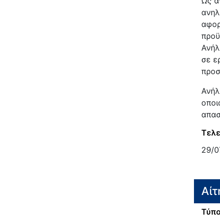
Ως α
ανηλ
αφορ
προϋ
Ανήλ
σε ε
προσ
Ανήλ
οποι
απασ
Τελε
29/0
Αίτ
Τύπο