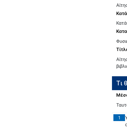
Αίτη
Κατ
Κατά
Κατα
Φυσι
Τίτλ
Αίτη
βιβλ
Τι 
Μέσα
Ταυτ
1