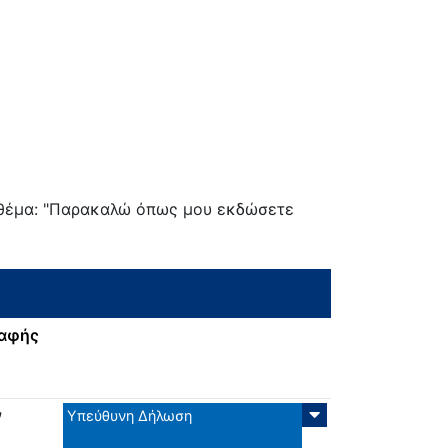
ε θέμα: "Παρακαλώ όπως μου εκδώσετε
ραφής
ν
Υπεύθυνη Δήλωση