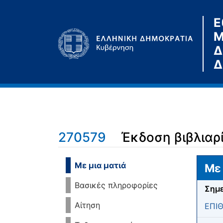
Ε
Μ
Δ
Δ
270579
Έκδοση βιβλιαρ
Μετάβαση σε:
πλοήγηση
,
αναζήτηση
Με μια ματιά
Με 
Βασικές πληροφορίες
Σημε
Αίτηση
ΕΠΙ