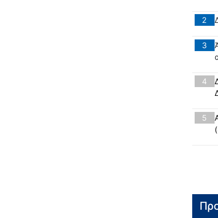
2
3
4
5
Προ