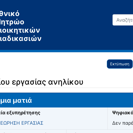
θνικό
ητρώο
ιοικητικών
ιαδικασιών
Εκτύπωση
ίου εργασίας ανηλίκου
μια ματιά
ία εξυπηρέτησης
Ψηφιακά
ΘΕΩΡΗΣΗ ΕΡΓΑΣΙΑΣ
Δεν παρ