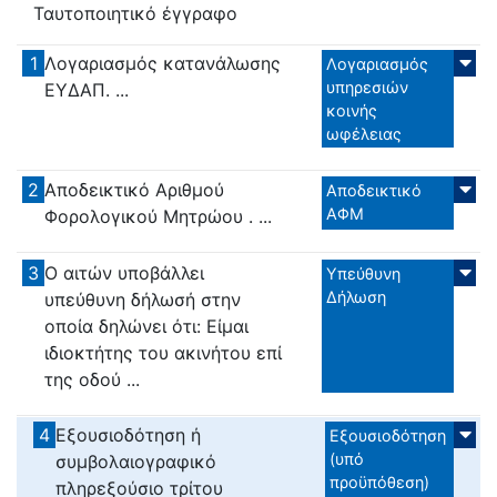
Ταυτοποιητικό έγγραφο
1
Λογαριασμός κατανάλωσης
Λογαριασμός
υπηρεσιών
ΕΥΔΑΠ. ...
κοινής
ωφέλειας
2
Αποδεικτικό Αριθμού
Αποδεικτικό
ΑΦΜ
Φορολογικού Μητρώου . ...
3
Ο αιτών υποβάλλει
Υπεύθυνη
Δήλωση
υπεύθυνη δήλωσή στην
οποία δηλώνει ότι: Είμαι
ιδιοκτήτης του ακινήτου επί
της οδού ...
4
Εξουσιοδότηση ή
Εξουσιοδότηση
(υπό
συμβολαιογραφικό
προϋπόθεση)
πληρεξούσιο τρίτου