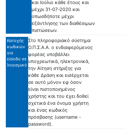
και Ιούλιο κάθε έτους και
μέχρι 31-07-2020 και
οπωσδήποτε μέχρι
εξάντλησης των διαθέσιμων
πιστώσεων.
Στο πληροφοριακό σύστημα
Κατοχής
κωδικών
Ο.Π.Σ.Α.Α. ο ενδιαφερόμενος
για
φορέας υποβάλλει
είσοδο σε
υποχρεωτικά, ηλεκτρονικά,
λογισμικό
την Αίτηση στήριξης για
κάθε Δράση και εισέρχεται
σε αυτό μόνον εφ όσον
είναι πιστοποιημένος
χρήστης και του έχει δοθεί
σχετικά ένα όνομα χρήστη
και ένας κωδικός
πρόσβασης (username -
password).