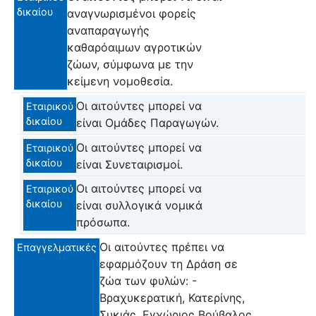
δικαίου
αναγνωρισμένοι φορείς
αναπαραγωγής
καθαρόαιμων αγροτικών
ζώων, σύμφωνα με την
κείμενη νομοθεσία.
Οι αιτούντες μπορεί να
Εταιρικού
δικαίου
είναι Ομάδες Παραγωγών.
Οι αιτούντες μπορεί να
Εταιρικού
δικαίου
είναι Συνεταιρισμοί.
Οι αιτούντες μπορεί να
Εταιρικού
δικαίου
είναι συλλογικά νομικά
πρόσωπα.
Οι αιτούντες πρέπει να
Επαγγελματικές
εφαρμόζουν τη Δράση σε
ζώα των φυλών: -
Βραχυκερατική, Κατερίνης,
Συκιάς, Εγχώριος Βούβαλος,