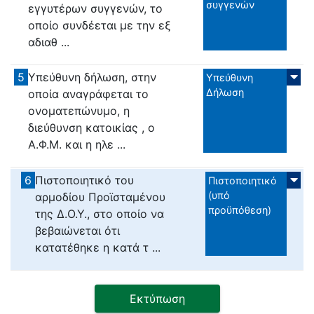
συγγενών
εγγυτέρων συγγενών, το
οποίο συνδέεται με την εξ
αδιαθ ...
5
Υπεύθυνη δήλωση, στην
Υπεύθυνη
Δήλωση
οποία αναγράφεται το
ονοματεπώνυμο, η
διεύθυνση κατοικίας , ο
Α.Φ.Μ. και η ηλε ...
6
Πιστοποιητικό του
Πιστοποιητικό
(υπό
αρμοδίου Προϊσταμένου
προϋπόθεση)
της Δ.Ο.Υ., στο οποίο να
βεβαιώνεται ότι
κατατέθηκε η κατά τ ...
Εκτύπωση