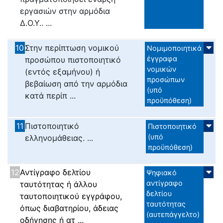
εργασιών στην αρμόδια
Δ.Ο.Υ.. ...
10
Στην περίπτωση νομικού
Νομιμοποιητικά
έγγραφα
προσώπου πιστοποιητικό
νομικών
(εντός εξαμήνου) ή
προσώπων
βεβαίωση από την αρμόδια
(υπό
κατά περίπ ...
προϋπόθεση)
11
Πιστοποιητικό
Πιστοποιητικό
(υπό
ελληνομάθειας. ...
προϋπόθεση)
12
Αντίγραφο δελτίου
Ψηφιακό
αντίγραφο
ταυτότητας ή άλλου
δελτίου
ταυτοποιητικού εγγράφου,
ταυτότητας
όπως διαβατηρίου, άδειας
(αυτεπάγγελτο)
οδήγησης ή ατ ...