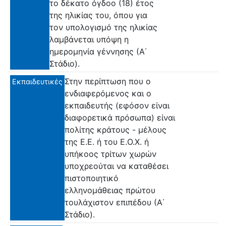
το δέκατο όγδοο (18) έτος
της ηλικίας του, όπου για
τον υπολογισμό της ηλικίας
λαμβάνεται υπόψη η
ημερομηνία γέννησης (Α΄
Στάδιο).
Στην περίπτωση που ο
Εκπαιδευτικές
ενδιαφερόμενος και ο
εκπαιδευτής (εφόσον είναι
διαφορετικά πρόσωπα) είναι
πολίτης κράτους - μέλους
της Ε.Ε. ή του Ε.Ο.Χ. ή
υπήκοος τρίτων χωρών
υποχρεούται να καταθέσει
πιστοποιητικό
ελληνομάθειας πρώτου
τουλάχιστον επιπέδου (Α΄
Στάδιο).