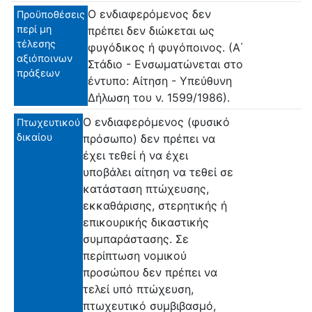
O ενδιαφερόμενος δεν
Προϋποθέσεις
περί μη
πρέπει δεν διώκεται ως
τέλεσης
φυγόδικος ή φυγόποινος. (Α΄
αξιόποινων
Στάδιο - Ενσωματώνεται στο
πράξεων
έντυπο: Αίτηση - Υπεύθυνη
Δήλωση του ν. 1599/1986).
Ο ενδιαφερόμενος (φυσικό
Πτωχευτικού
δικαίου
πρόσωπο) δεν πρέπει να
έχει τεθεί ή να έχει
υποβάλει αίτηση να τεθεί σε
κατάσταση πτώχευσης,
εκκαθάρισης, στερητικής ή
επικουρικής δικαστικής
συμπαράστασης. Σε
περίπτωση νομικού
προσώπου δεν πρέπει να
τελεί υπό πτώχευση,
πτωχευτικό συμβιβασμό,