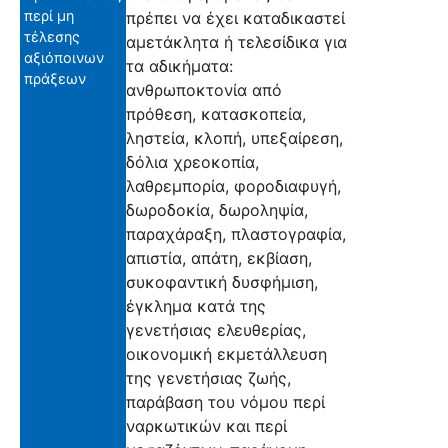
περί μη
πρέπει να έχει καταδικαστεί
τέλεσης
αμετάκλητα ή τελεσίδικα για
αξιόποινων
τα αδικήματα:
πράξεων
ανθρωποκτονία από
πρόθεση, κατασκοπεία,
ληστεία, κλοπή, υπεξαίρεση,
δόλια χρεοκοπία,
λαθρεμπορία, φοροδιαφυγή,
δωροδοκία, δωροληψία,
παραχάραξη, πλαστογραφία,
απιστία, απάτη, εκβίαση,
συκοφαντική δυσφήμιση,
έγκλημα κατά της
γενετήσιας ελευθερίας,
οικονομική εκμετάλλευση
της γενετήσιας ζωής,
παράβαση του νόμου περί
ναρκωτικών και περί