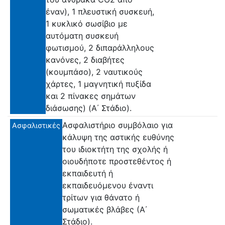
έναν), 1 πλευστική συσκευή,
1 κυκλικό σωσίβιο με
αυτόματη συσκευή
φωτισμού, 2 διπαράλληλους
κανόνες, 2 διαβήτες
(κουμπάσο), 2 ναυτικούς
χάρτες, 1 μαγνητική πυξίδα
και 2 πίνακες σημάτων
διάσωσης) (Α΄ Στάδιο).
Ασφαλιστήριο συμβόλαιο για
Ασφαλιστικές
κάλυψη της αστικής ευθύνης
του ιδιοκτήτη της σχολής ή
οιουδήποτε προστεθέντος ή
εκπαιδευτή ή
εκπαιδευόμενου έναντι
τρίτων για θάνατο ή
σωματικές βλάβες (Α΄
Στάδιο).