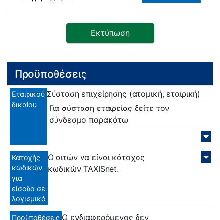
Εκτύπωση
Προϋποθέσεις
Σύσταση επιχείρησης (ατομική, εταιρική)
Εταιρικού
δικαίου
Για σύσταση εταιρείας δείτε τον
σύνδεσμο παρακάτω
Ο αιτών να είναι κάτοχος
Κατοχής
κωδικών
κωδικών TAXISnet.
για
είσοδο σε
λογισμικό
Ο ενδιαφερόμενος δεν
Προϋποθέσεις