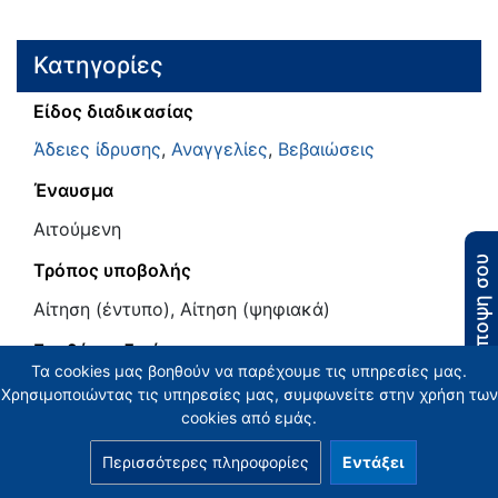
Κατηγορίες
Είδος διαδικασίας
Άδειες ίδρυσης
,
Αναγγελίες
,
Βεβαιώσεις
Έναυσμα
Αιτούμενη
Η άποψη σου
Τρόπος υποβολής
Αίτηση (έντυπο), Αίτηση (ψηφιακά)
Συμβάντα ζωής
Τα cookies μας βοηθούν να παρέχουμε τις υπηρεσίες μας.
Αδειοδοτήσεις και συμμόρφωση
,
Ελεύθεροι
Χρησιμοποιώντας τις υπηρεσίες μας, συμφωνείτε στην χρήση των
επαγγελματίες
cookies από εμάς.
Τύπος
Περισσότερες πληροφορίες
Εντάξει
Εξωστρεφής