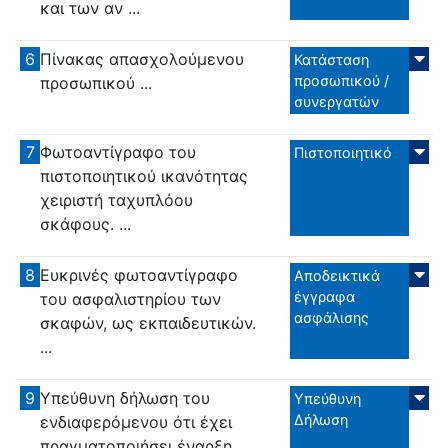
και των αν ...
6
Πίνακας απασχολούμενου
Κατάσταση
προσωπικού /
προσωπικού ...
συνεργατών
7
Φωτοαντίγραφο του
Πιστοποιητικό
πιστοποιητικού ικανότητας
χειριστή ταχυπλόου
σκάφους. ...
8
Ευκρινές φωτοαντίγραφο
Αποδεικτικά
έγγραφα
του ασφαλιστηρίου των
ασφάλισης
σκαφών, ως εκπαιδευτικών.
...
9
Υπεύθυνη δήλωση του
Υπεύθυνη
Δήλωση
ενδιαφερόμενου ότι έχει
πραγματοποιήσει έναρξη