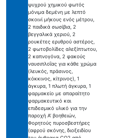
ψυχρού χημικού φωτός
μόνιμα δεμένη με λεπτό
σκοινί μήκους ενός μέτρου,
2 παιδικά σωσίβια, 2
βεγγαλικά χεριού, 2
ρουκέτες ερυθρού αστέρος,
2 φωτοβολίδες αλεξίπτωτου,
2 καπνογόνα, 2 φακούς
ναυσιπλοΐας για κάθε χρώμα
(λευκός, πράσινος,
κόκκινος, κίτρινος), 1
άγκυρα, 1 πλωτή άγκυρα, 1
φαρμακείο με απαραίτητο
φαρμακευτικό και
επιδεσμικό υλικό για την
παροχή Α’ βοηθειών,
Φορητούς πυροσβεστήρες
(αφρού σκόνης, διοξειδίου
του άνθρακα CO2 από