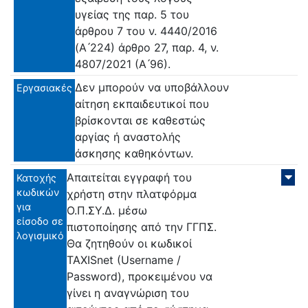
υγείας της παρ. 5 του
άρθρου 7 του ν. 4440/2016
(Α ́224) άρθρο 27, παρ. 4, ν.
4807/2021 (Α ́96).
Δεν μπορούν να υποβάλλουν
Εργασιακές
αίτηση εκπαιδευτικοί που
βρίσκονται σε καθεστώς
αργίας ή αναστολής
άσκησης καθηκόντων.
Απαιτείται εγγραφή του
Κατοχής
κωδικών
χρήστη στην πλατφόρμα
για
Ο.Π.ΣΥ.Δ. μέσω
είσοδο σε
πιστοποίησης από την ΓΓΠΣ.
λογισμικό
Θα ζητηθούν οι κωδικοί
TAXISnet (Username /
Password), προκειμένου να
γίνει η αναγνώριση του