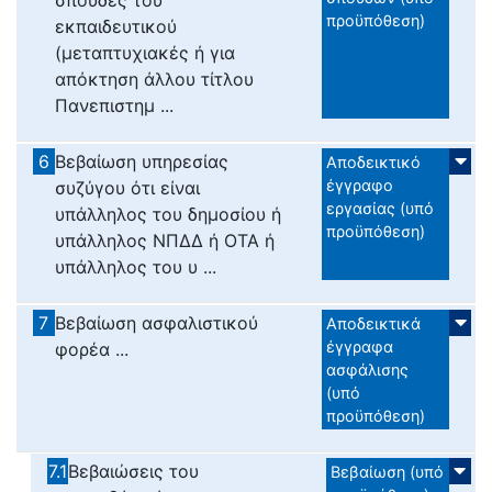
σπουδές του
προϋπόθεση)
εκπαιδευτικού
(μεταπτυχιακές ή για
απόκτηση άλλου τίτλου
Πανεπιστημ ...
6
Βεβαίωση υπηρεσίας
Αποδεικτικό
έγγραφο
συζύγου ότι είναι
εργασίας (υπό
υπάλληλος του δημοσίου ή
προϋπόθεση)
υπάλληλος ΝΠΔΔ ή ΟΤΑ ή
υπάλληλος του υ ...
7
Βεβαίωση ασφαλιστικού
Αποδεικτικά
έγγραφα
φορέα ...
ασφάλισης
(υπό
προϋπόθεση)
7.1
Βεβαιώσεις του
Βεβαίωση (υπό