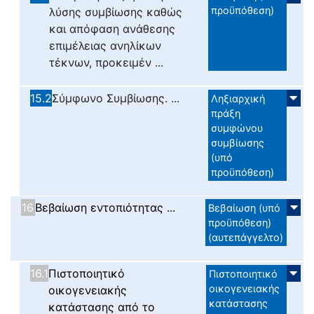
προϋπόθεση)
λύσης συμβίωσης καθώς
και απόφαση ανάθεσης
επιμέλειας ανηλίκων
τέκνων, προκειμέν ...
15.2
Σύμφωνο Συμβίωσης. ...
Ληξιαρχική
πράξη
συμφώνου
συμβίωσης
(υπό
προϋπόθεση)
16
Βεβαίωση εντοπιότητας ...
Βεβαίωση (υπό
προϋπόθεση)
(αυτεπάγγελτο)
16.1
Πιστοποιητικό
Πιστοποιητικό
οικογενειακής
οικογενειακής
κατάστασης
κατάστασης από το