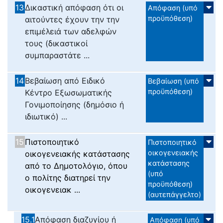
13
Δικαστική απόφαση ότι οι
Απόφαση (υπό
προϋπόθεση)
αιτούντες έχουν την την
επιμέλειά των αδελφών
τους (δικαστικοί
συμπαραστάτε ...
14
Βεβαίωση από Ειδικό
Βεβαίωση (υπό
προϋπόθεση)
Κέντρο Εξωσωματικής
Γονιμοποίησης (δημόσιο ή
ιδιωτικό) ...
15
Πιστοποιητικό
Πιστοποιητικό
οικογενειακής
οικογενειακής κατάστασης
κατάστασης
από το Δημοτολόγιο, όπου
(υπό
ο πολίτης διατηρεί την
προϋπόθεση)
οικογενειακ ...
(αυτεπάγγελτο)
15.1
Απόφαση διαζυγίου ή
Απόφαση (υπό