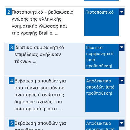
2
Πιστοποιητικά - βεβαιώσεις
Πιστοποιητικό
γνώσης της ελληνικής
νοηματικής γλώσσας και
της γραφής Braille. ...
3
Ιδιωτικό συμφωνητικό
Ιδιωτικό
συμφωνητικό
επιμέλειας ανήλικων
(υπό
τέκνων ...
προϋπόθεση)
4
Βεβαίωση σπουδών για
Αποδεικτικό
σπουδών (υπό
όσα τέκνα φοιτούν σε
προϋπόθεση)
ανώτερες ή ανώτατες
δημόσιες σχολές του
εσωτερικού ή ισότι ...
5
Βεβαίωση σπουδών για
Αποδεικτικό
σπουδών (υπό