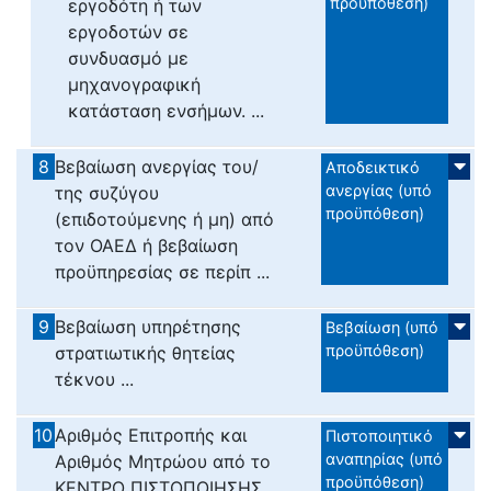
προϋπόθεση)
εργοδότη ή των
εργοδοτών σε
συνδυασμό με
μηχανογραφική
κατάσταση ενσήμων. ...
8
Βεβαίωση ανεργίας του/
Αποδεικτικό
ανεργίας (υπό
της συζύγου
προϋπόθεση)
(επιδοτούμενης ή μη) από
τον ΟΑΕΔ ή βεβαίωση
προϋπηρεσίας σε περίπ ...
9
Βεβαίωση υπηρέτησης
Βεβαίωση (υπό
προϋπόθεση)
στρατιωτικής θητείας
τέκνου ...
10
Αριθμός Επιτροπής και
Πιστοποιητικό
αναπηρίας (υπό
Αριθμός Μητρώου από το
προϋπόθεση)
ΚΕΝΤΡΟ ΠΙΣΤΟΠΟΙΗΣΗΣ