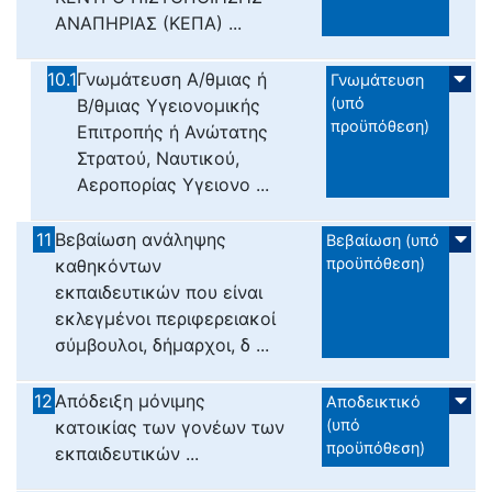
ΑΝΑΠΗΡΙΑΣ (ΚΕΠΑ) ...
10.1
Γνωμάτευση Α/θμιας ή
Γνωμάτευση
(υπό
Β/θμιας Υγειονομικής
προϋπόθεση)
Επιτροπής ή Ανώτατης
Στρατού, Ναυτικού,
Αεροπορίας Υγειονο ...
11
Βεβαίωση ανάληψης
Βεβαίωση (υπό
προϋπόθεση)
καθηκόντων
εκπαιδευτικών που είναι
εκλεγμένοι περιφερειακοί
σύμβουλοι, δήμαρχοι, δ ...
12
Απόδειξη μόνιμης
Αποδεικτικό
(υπό
κατοικίας των γονέων των
προϋπόθεση)
εκπαιδευτικών ...