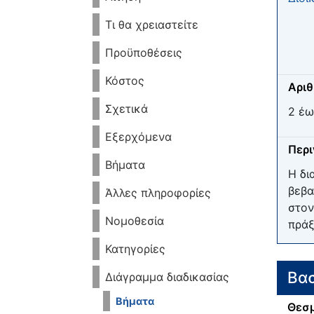
Τι θα χρειαστείτε
Προϋποθέσεις
Κόστος
Αριθ
Σχετικά
2 έω
Εξερχόμενα
Περ
Βήματα
Η δι
βεβα
Άλλες πληροφορίες
στον
Νομοθεσία
πράξ
Κατηγορίες
Βασ
Διάγραμμα διαδικασίας
Βήματα
Θεσμ