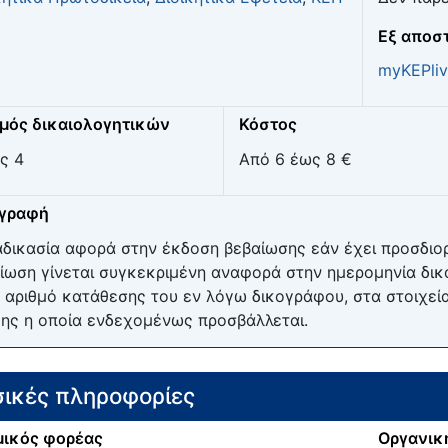
Eξ αποσ
myKEPliv
μός δικαιολογητικών
Κόστος
ς 4
Από 6 έως 8 €
ιγραφή
αδικασία αφορά στην έκδοση βεβαίωσης εάν έχει προσδιορι
ίωση γίνεται συγκεκριμένη αναφορά στην ημερομηνία δικ
 αριθμό κατάθεσης του εν λόγω δικογράφου, στα στοιχεία
ης η οποία ενδεχομένως προσβάλλεται.
ικές πληροφορίες
ικός φορέας
Οργανικ