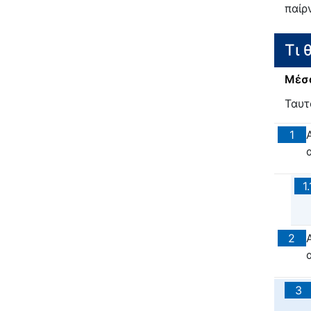
παίρ
Τι 
Μέσα
Ταυτ
1
1.
2
α
3