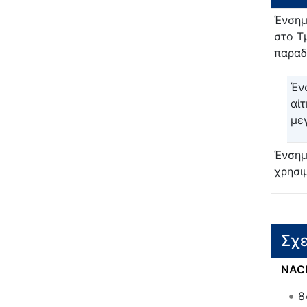
Ένσημ
στο Τ
παραδ
Έν
αί
με
Ένσημ
χρησι
Σχε
NAC
8