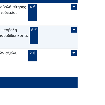
ποβολή αίτησης
4 €
τοδικείου
ν υποβολή
6 €
αραδίδει και το
ών αξιών,
2 €