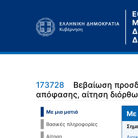
Ε
Μ
Δ
Δ
173728
Βεβαίωση προσδ
απόφασης, αίτηση διόρθω
Μετάβαση σε:
πλοήγηση
,
αναζήτηση
Με μια ματιά
Με 
Βασικές πληροφορίες
Σημε
Αίτηση
Διοι