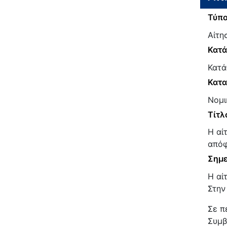
Τύπο
Αίτη
Κατ
Κατά
Κατα
Νομι
Τίτλ
Η αί
απόφ
Σημε
Η αί
Στην
Σε π
Συμβ