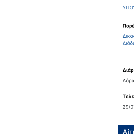
ΥΠΟΥ
Παρέ
Δικα
Διάδ
Διάρ
Αόρι
Τελε
29/0
Αίτ