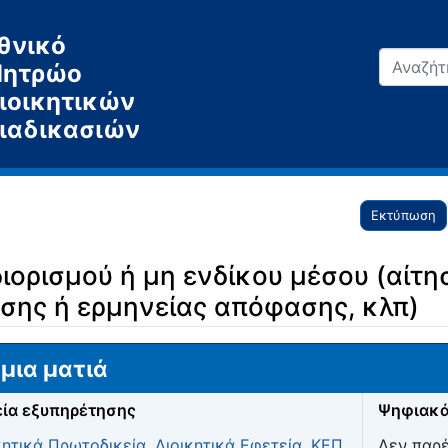
θνικό
ητρώο
ιοικητικών
ιαδικασιών
Εκτύπωση
ιορισμού ή μη ενδίκου μέσου (αίτ
σης ή ερμηνείας απόφασης, κλπ)
μια ματιά
ία εξυπηρέτησης
Ψηφιακά
κητικά Πρωτοδικεία
,
Διοικητικά Εφετεία
,
ΚΕΠ
Δεν παρ