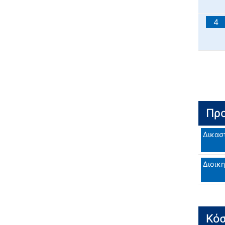
4
Προ
Δικασ
Διοικη
Κόσ