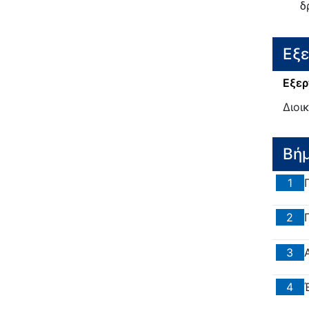
δ
Εξ
Εξερ
Διοι
Βή
1
2
3
4