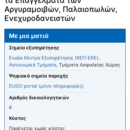
τα Επάγγελματα των
Αργυραμοιβών, Παλαιοπωλών,
Ενεχυροδανειστών
Μετάβαση σε:
πλοήγηση
,
αναζήτηση
Με μια ματιά
Σημεία εξυπηρέτησης
Ενιαία Κέντρα Εξυπηρέτησης (ΚΕΠ-ΕΚΕ)
,
Αστυνομικά Τμήματα
, Τμήματα Ασφαλείας Χώρας
Ψηφιακά σημεία παροχής
EUGO portal (μόνο πληροφορίες)
Αριθμός δικαιολογητικών
6
Κόστος
Παρέχεται χωρίς κόστος