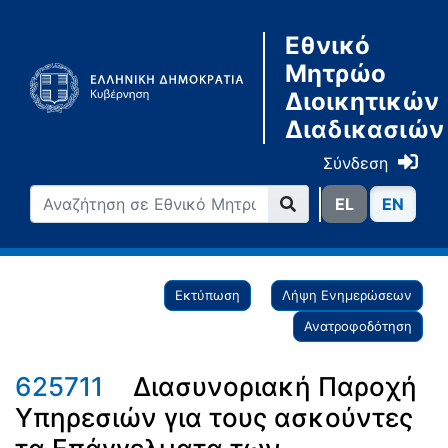
Εθνικό
Μητρώο
Διοικητικών
Διαδικασιών
Σύνδεση
ΕL
ΕN
Εκτύπωση
Λήψη Ενημερώσεων
Ανατροφοδότηση
625711
Διασυνοριακή Παροχή
Υπηρεσιών για τους ασκούντες