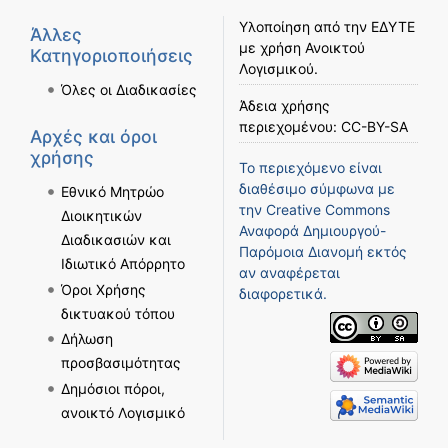
Υλοποίηση από την
ΕΔΥΤΕ
Άλλες
με χρήση
Ανοικτού
Κατηγοριοποιήσεις
Λογισμικού
.
Όλες οι Διαδικασίες
Άδεια χρήσης
περιεχομένου:
CC-BY-SA
Αρχές και όροι
χρήσης
Το περιεχόμενο είναι
διαθέσιμο σύμφωνα με
Εθνικό Μητρώο
την
Creative Commons
Διοικητικών
Αναφορά Δημιουργού-
Διαδικασιών και
Παρόμοια Διανομή
εκτός
Ιδιωτικό Απόρρητο
αν αναφέρεται
Όροι Χρήσης
διαφορετικά.
δικτυακού τόπου
Δήλωση
προσβασιμότητας
Δημόσιοι πόροι,
ανοικτό Λογισμικό