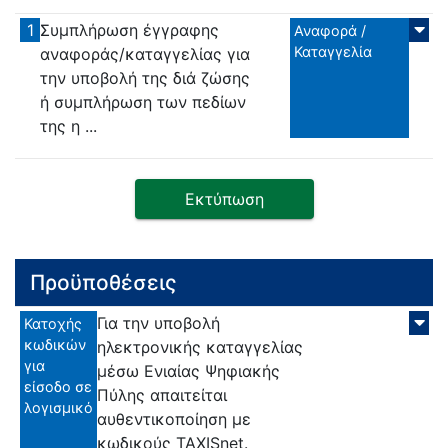
1
Συμπλήρωση έγγραφης
Αναφορά /
Καταγγελία
αναφοράς/καταγγελίας για
την υποβολή της διά ζώσης
ή συμπλήρωση των πεδίων
της η ...
Εκτύπωση
Προϋποθέσεις
Για την υποβολή
Κατοχής
κωδικών
ηλεκτρονικής καταγγελίας
για
μέσω Ενιαίας Ψηφιακής
είσοδο σε
Πύλης απαιτείται
λογισμικό
αυθεντικοποίηση με
κωδικούς TAXISnet.