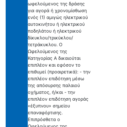
ωφελούμενος της δράσης
για αγορά ή χρονομίσθωση
ενός (1) αμιγώς ηλεκτρικού
αυτοκινήτου ή ηλεκτρικού
ποδηλάτου ή ηλεκτρικού
δίκυκλου/τρικύκλου/
τετράκυκλου. Ο
Ωφελούμενος της
Κατηγορίας Α δικαιούται
επιπλέον και εφόσον το
επιθυμεί (προαιρετικά): - την
επιπλέον επιδότηση μέσω
της απόσυρσης παλαιού
οχήματος, ή/και - την
επιπλέον επιδότηση αγοράς
«έξυπνου» σημείου
επαναφόρτισης.
Επιπρόσθετα o
Ωφελούμενος της