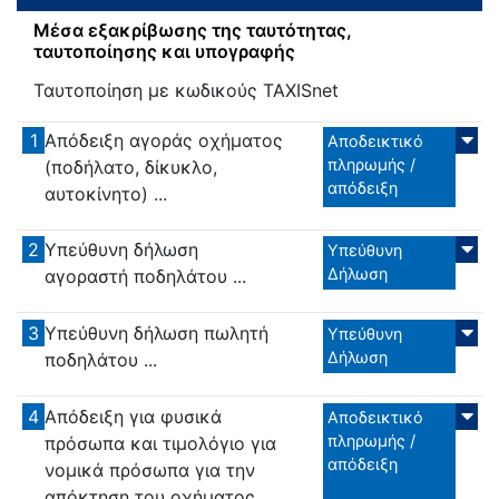
Μέσα εξακρίβωσης της ταυτότητας,
ταυτοποίησης και υπογραφής
Ταυτοποίηση με κωδικούς TAXISnet
1
Απόδειξη αγοράς οχήματος
Αποδεικτικό
πληρωμής /
(ποδήλατο, δίκυκλο,
απόδειξη
αυτοκίνητο) ...
2
Υπεύθυνη δήλωση
Υπεύθυνη
Δήλωση
αγοραστή ποδηλάτου ...
3
Υπεύθυνη δήλωση πωλητή
Υπεύθυνη
Δήλωση
ποδηλάτου ...
4
Απόδειξη για φυσικά
Αποδεικτικό
πληρωμής /
πρόσωπα και τιμολόγιο για
απόδειξη
νομικά πρόσωπα για την
απόκτηση του οχήματος