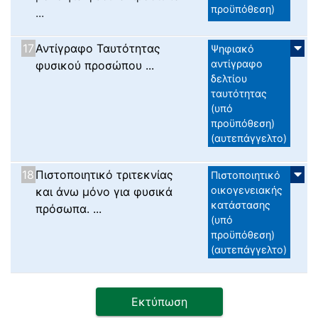
προϋπόθεση)
...
17
Αντίγραφο Ταυτότητας
Ψηφιακό
αντίγραφο
φυσικού προσώπου ...
δελτίου
ταυτότητας
(υπό
προϋπόθεση)
(αυτεπάγγελτο)
18
Πιστοποιητικό τριτεκνίας
Πιστοποιητικό
οικογενειακής
και άνω μόνο για φυσικά
κατάστασης
πρόσωπα. ...
(υπό
προϋπόθεση)
(αυτεπάγγελτο)
Εκτύπωση