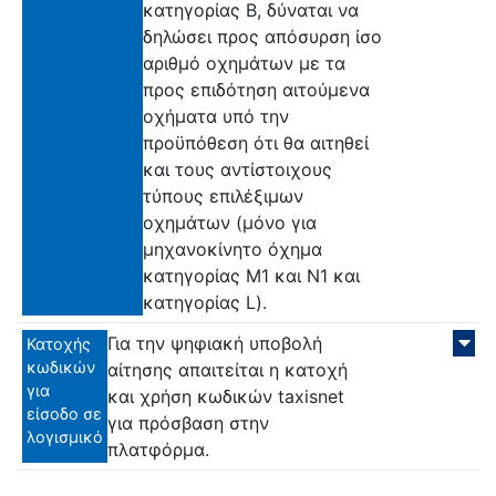
κατηγορίας Β, δύναται να
δηλώσει προς απόσυρση ίσο
αριθμό οχημάτων με τα
προς επιδότηση αιτούμενα
οχήματα υπό την
προϋπόθεση ότι θα αιτηθεί
και τους αντίστοιχους
τύπους επιλέξιμων
οχημάτων (μόνο για
μηχανοκίνητο όχημα
κατηγορίας Μ1 και Ν1 και
κατηγορίας L).
Για την ψηφιακή υποβολή
Κατοχής
κωδικών
αίτησης απαιτείται η κατοχή
για
και χρήση κωδικών taxisnet
είσοδο σε
για πρόσβαση στην
λογισμικό
πλατφόρμα.