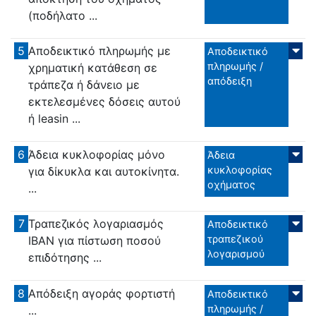
(ποδήλατο ...
5
Αποδεικτικό πληρωμής με
Αποδεικτικό
πληρωμής /
χρηματική κατάθεση σε
απόδειξη
τράπεζα ή δάνειο με
εκτελεσμένες δόσεις αυτού
ή leasin ...
6
Άδεια κυκλοφορίας μόνο
Άδεια
κυκλοφορίας
για δίκυκλα και αυτοκίνητα.
οχήματος
...
7
Τραπεζικός λογαριασμός
Αποδεικτικό
τραπεζικού
IBAN για πίστωση ποσού
λογαρισμού
επιδότησης ...
8
Απόδειξη αγοράς φορτιστή
Αποδεικτικό
πληρωμής /
...