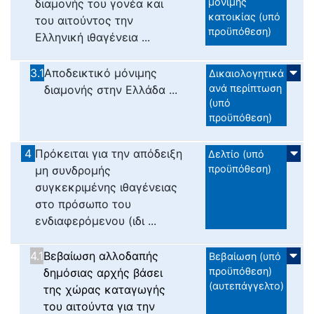
μόνιμης
διαμονής του γονέα και
κατοικίας (υπό
του αιτούντος την
προϋπόθεση)
Ελληνική ιθαγένεια ...
3.1
Αποδεικτικό μόνιμης
Δικαιολογητικά
ανά περίπτωση
διαμονής στην Ελλάδα ...
(υπό
προϋπόθεση)
4
Πρόκειται για την απόδειξη
Δελτίο (υπό
προϋπόθεση)
μη συνδρομής
συγκεκριμένης ιθαγένειας
στο πρόσωπο του
ενδιαφερόμενου (ιδι ...
4.1
Βεβαίωση αλλοδαπής
Βεβαίωση (υπό
προϋπόθεση)
δημόσιας αρχής βάσει
(αυτεπάγγελτο)
της χώρας καταγωγής
του αιτούντα για την