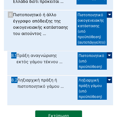
Ελλάδα διότι πρόκειται ...
8
Πιστοποιητικό ή άλλο
Πιστοποιητικό
οικογενειακής
έγγραφο απόδειξης της
κατάστασης
οικογενειακής κατάστασης
(υπό
του αιτούντος ...
προϋπόθεση)
(αυτεπάγγελτο)
8.1
Πράξη αναγνώρισης
Πιστοποιητικό
(υπό
εκτός γάμου τέκνου ...
προϋπόθεση)
8.2
Ληξιαρχική πράξη ή
Ληξιαρχική
πράξη γάμου
πιστοποιητικό γάμου ...
(υπό
προϋπόθεση)
Εκτύπωση