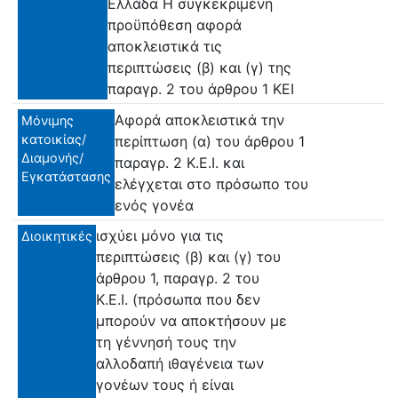
Ελλάδα Η συγκεκριμένη
προϋπόθεση αφορά
αποκλειστικά τις
περιπτώσεις (β) και (γ) της
παραγρ. 2 του άρθρου 1 ΚΕΙ
Αφορά αποκλειστικά την
Μόνιμης
κατοικίας/
περίπτωση (α) του άρθρου 1
Διαμονής/
παραγρ. 2 Κ.Ε.Ι. και
Εγκατάστασης
ελέγχεται στο πρόσωπο του
ενός γονέα
ισχύει μόνο για τις
Διοικητικές
περιπτώσεις (β) και (γ) του
άρθρου 1, παραγρ. 2 του
Κ.Ε.Ι. (πρόσωπα που δεν
μπορούν να αποκτήσουν με
τη γέννησή τους την
αλλοδαπή ιθαγένεια των
γονέων τους ή είναι