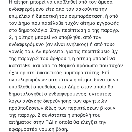
Η αίτηση μπορεί να υποβληθεί από τον άμεσα
ενδιαφερόμενο είτε από τον ασκούντα την
επιμέλεια ή δικαστική του συμπαράσταση, ή από
τον Δήμο που παρέλαβε τυχόν αίτημα εγγραφής
στο δημοτολόγιο. Στην περίπτωση α της παραγρ.
2, η αίτηση μπορεί να υποβληθεί από τον
ενδιαφερόμενο (αν είναι ενήλικος) ή από τους
γονείς του. Αν πρόκειται για τις περιπτώσεις β,γ
της παραγρ.2 του άρθρου 1, η αίτηση μπορεί να
κατατεθεί και από το Νομικό πρόσωπο που τυχόν
έχει οριστεί δικαστικός συμπαραστάτης. Επί
ολοκληρωμένων αιτημάτων η αίτηση δύναται να
υποβληθεί απευθείας στο Δήμο στον οποίο θα
δημοτολογηθεί ο ενδιαφερόμενος, εντούτοις
λόγω ανάγκης διερεύνησης των αρνητικών
προϋποθέσεων ιδίως των περιπτώσεων β και γ
της παραγρ. 2 συνίσταται η υποβολή του
αιτήματος στην ΠΔΙ η οποία θα ελέγξει την
εφαρμοστέα νομική βάση.