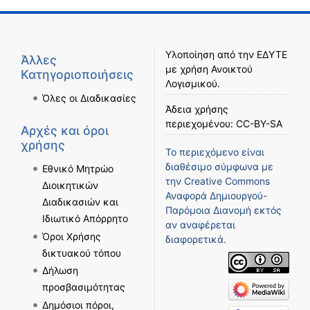
Υλοποίηση από την
ΕΔΥΤΕ
Άλλες
με χρήση
Ανοικτού
Κατηγοριοποιήσεις
Λογισμικού
.
Όλες οι Διαδικασίες
Άδεια χρήσης
περιεχομένου:
CC-BY-SA
Αρχές και όροι
χρήσης
Το περιεχόμενο είναι
διαθέσιμο σύμφωνα με
Εθνικό Μητρώο
την
Creative Commons
Διοικητικών
Αναφορά Δημιουργού-
Διαδικασιών και
Παρόμοια Διανομή
εκτός
Ιδιωτικό Απόρρητο
αν αναφέρεται
Όροι Χρήσης
διαφορετικά.
δικτυακού τόπου
Δήλωση
προσβασιμότητας
Δημόσιοι πόροι,