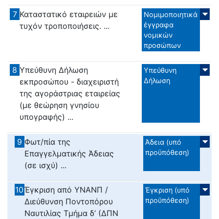
7
Καταστατικό εταιρειών με
Νομιμοποιητικά
έγγραφα
τυχόν τροποποιήσεις. ...
νομικών
προσώπων
8
Υπεύθυνη Δήλωση
Υπεύθυνη
Δήλωση
εκπροσώπου - διαχειριστή
της αγοράστριας εταιρείας
(με θεώρηση γνησίου
υπογραφής) ...
9
Φωτ/πία της
Άδεια (υπό
προϋπόθεση)
Επαγγελματικής Άδειας
(σε ισχύ) ...
10
Έγκριση από ΥΝΑΝΠ /
Έγκριση (υπό
προϋπόθεση)
Διεύθυνση Ποντοπόρου
Ναυτιλίας Τμήμα δ’ (ΔΠΝ