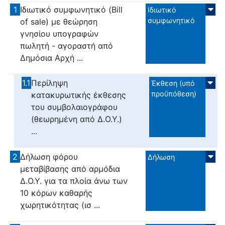
1
Ιδιωτικό συμφωνητικό (Bill
Ιδιωτικό
συμφωνητικό
of sale) με θεώρηση
γνησίου υπογραφών
πωλητή - αγοραστή από
Δημόσια Αρχή ...
1.1
Περίληψη
Έκθεση (υπό
προϋπόθεση)
κατακυρωτικής έκθεσης
του συμβολαιογράφου
(θεωρημένη από Δ.Ο.Υ.)
...
2
Δήλωση φόρου
Δήλωση
μεταβίβασης από αρμόδια
Δ.Ο.Υ. για τα πλοία άνω των
10 κόρων καθαρής
χωρητικότητας (ισ ...