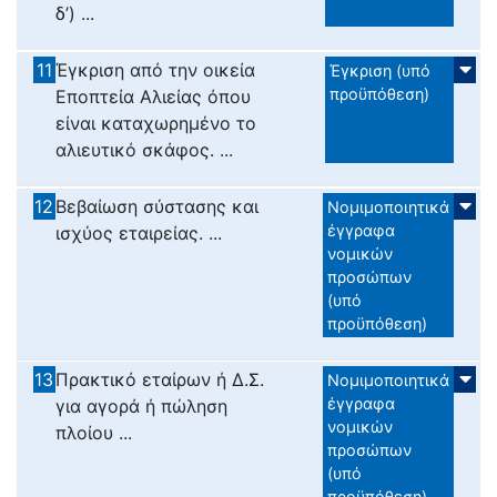
δ’) ...
11
Έγκριση από την οικεία
Έγκριση (υπό
προϋπόθεση)
Εποπτεία Αλιείας όπου
είναι καταχωρημένο το
αλιευτικό σκάφος. ...
12
Βεβαίωση σύστασης και
Νομιμοποιητικά
έγγραφα
ισχύος εταιρείας. ...
νομικών
προσώπων
(υπό
προϋπόθεση)
13
Πρακτικό εταίρων ή Δ.Σ.
Νομιμοποιητικά
έγγραφα
για αγορά ή πώληση
νομικών
πλοίου ...
προσώπων
(υπό
προϋπόθεση)