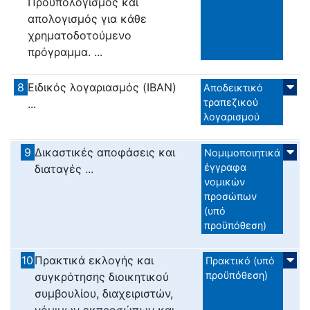
Προϋπολογισμός και
απολογισμός για κάθε
χρηματοδοτούμενο
πρόγραμμα. ...
8
Ειδικός λογαριασμός (IBAN)
Αποδεικτικό
τραπεζικού
...
λογαρισμού
9
Δικαστικές αποφάσεις και
Νομιμοποιητικά
έγγραφα
διαταγές ...
νομικών
προσώπων
(υπό
προϋπόθεση)
10
Πρακτικά εκλογής και
Πρακτικό (υπό
προϋπόθεση)
συγκρότησης διοικητικού
συμβουλίου, διαχειριστών,