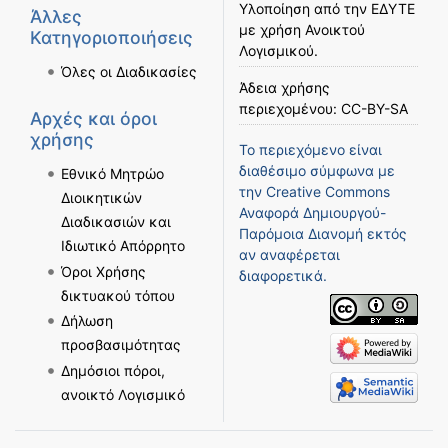
Υλοποίηση από την
ΕΔΥΤΕ
Άλλες
με χρήση
Ανοικτού
Κατηγοριοποιήσεις
Λογισμικού
.
Όλες οι Διαδικασίες
Άδεια χρήσης
περιεχομένου:
CC-BY-SA
Αρχές και όροι
χρήσης
Το περιεχόμενο είναι
διαθέσιμο σύμφωνα με
Εθνικό Μητρώο
την
Creative Commons
Διοικητικών
Αναφορά Δημιουργού-
Διαδικασιών και
Παρόμοια Διανομή
εκτός
Ιδιωτικό Απόρρητο
αν αναφέρεται
Όροι Χρήσης
διαφορετικά.
δικτυακού τόπου
Δήλωση
προσβασιμότητας
Δημόσιοι πόροι,
ανοικτό Λογισμικό