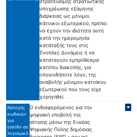
στρατεύσιμης στρατιωτικής
υποχρέωσης εξάμηνης
διάρκειας ως μόνιμοι
κάτοικοι εξωτερικού, πρέπει
να έχουν την ιδιότητα αυτή
κατά την ημερομηνία
κατάταξής τους στις
Ένοπλες Δυνάμεις ή να
καταταγούν εμπρόθεσμα
κατόπιν διακοπής, για
οποιονδήποτε λόγο, της
αναβολής μόνιμου κατοίκου
εξωτερικού που τους είχε
χορηγηθεί.
Ο ενδιαφερόμενος για την
Κατοχής
κωδικών
ψηφιακή υποβολή της
για
αίτησης μέσω της Ενιαίας
είσοδο σε
Ψηφιακής Πύλης δημόσιας
λογισμικό
διοίκησης (ΕΨΠ - gov.gr)