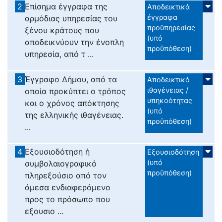
2
Επίσημα έγγραφα της
Αποδεικτικά
έγγραφα
αρμόδιας υπηρεσίας του
προϋπηρεσίας
ξένου κράτους που
(υπό
αποδεικνύουν την ένοπλη
προϋπόθεση)
υπηρεσία, από τ ...
3
Έγγραφο Δήμου, από τα
Αποδεικτικό
ιθαγένειας /
οποία προκύπτει ο τρόπος
υπηκοότητας
και ο χρόνος απόκτησης
(υπό
της ελληνικής ιθαγένειας.
προϋπόθεση)
...
4
Εξουσιοδότηση ή
Εξουσιοδότηση
(υπό
συμβολαιογραφικό
προϋπόθεση)
πληρεξούσιο από τον
άμεσα ενδιαφερόμενο
προς το πρόσωπο που
εξουσιο ...