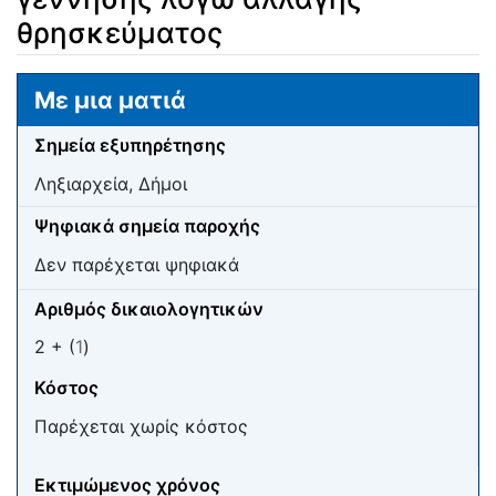
θρησκεύματος
Μετάβαση σε:
πλοήγηση
,
αναζήτηση
Με μια ματιά
Σημεία εξυπηρέτησης
Ληξιαρχεία, Δήμοι
Ψηφιακά σημεία παροχής
Δεν παρέχεται ψηφιακά
Αριθμός δικαιολογητικών
2 + (
1
)
Κόστος
Παρέχεται χωρίς κόστος
Εκτιμώμενος χρόνος