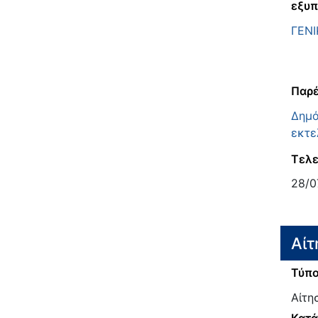
εξυπ
ΓΕΝΙ
Παρέ
Δημό
εκτε
Τελε
28/0
Αίτ
Τύπο
Αίτη