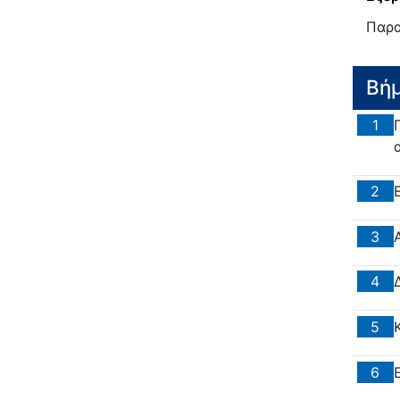
Παρα
Βή
1
2
3
4
5
6