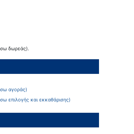
έσω δωρεάς).
έσω αγοράς)
έσω επιλογής και εκκαθάρισης)