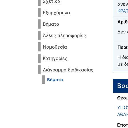
Σχετικά
ανεν
ΚΡΑ
Εξερχόμενα
Αριθ
Βήματα
Δεν 
Άλλες πληροφορίες
Νομοθεσία
Περ
Η δι
Κατηγορίες
με δ
Διάγραμμα διαδικασίας
Βήματα
Βασ
Θεσμ
ΥΠΟΥ
ΑΘΛ
Εποπ