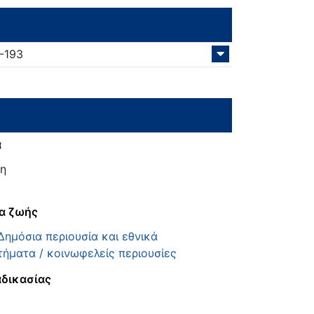
1-193
α
η
α ζωής
Δημόσια περιουσία και εθνικά
ήματα / κοινωφελείς περιουσίες
αδικασίας