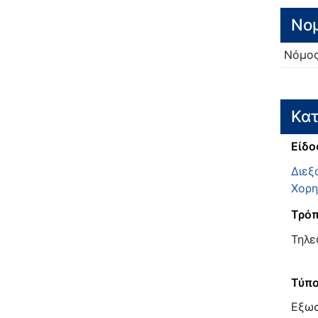
Νο
Νόμο
Κατ
Είδο
Διεξ
Χορη
Τρόπ
Τηλε
Τύπ
Εξω