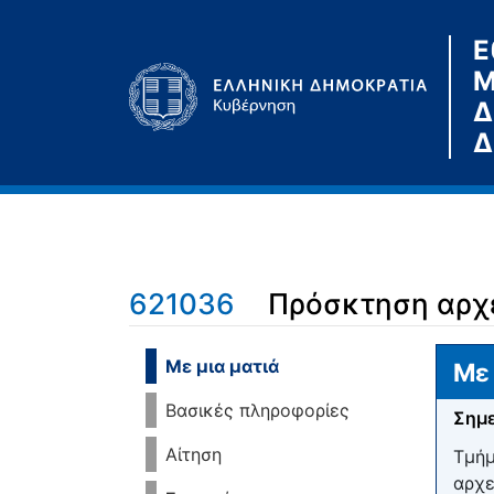
Ε
Μ
Δ
Δ
621036
Πρόσκτηση αρχε
Μετάβαση σε:
πλοήγηση
,
αναζήτηση
Με μια ματιά
Με 
Βασικές πληροφορίες
Σημε
Αίτηση
Τμήμ
αρχε