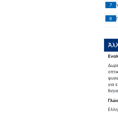
7
8
Άλλ
Εναλ
Δωρε
οπτι
φυσι
για 
διην
Γλώσ
Ελλη