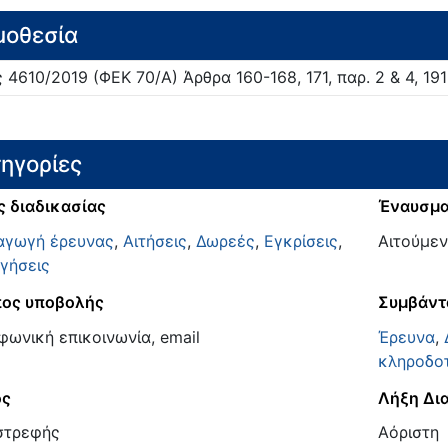
μοθεσία
ς
4610/
2019
(ΦΕΚ 70/Α)
Άρθρα 160-168, 171, παρ. 2 & 4, 19
ηγορίες
ς διαδικασίας
Έναυσμ
αγωγή έρευνας
,
Αιτήσεις
,
Δωρεές
,
Εγκρίσεις
,
Αιτούμεν
γήσεις
ος υποβολής
Συμβάντ
φωνική επικοινωνία, email
Έρευνα
,
κληροδοτ
ος
Λήξη Δι
στρεφής
Αόριστη