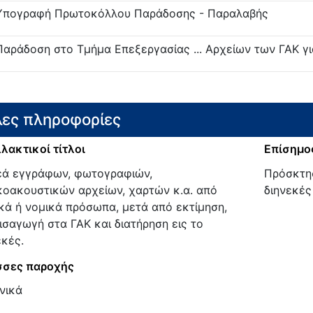
Υπογραφή Πρωτοκόλλου Παράδοσης - Παραλαβής
Παράδοση στο Τμήμα Επεξεργασίας ... Αρχείων των ΓΑΚ γι
ες πληροφορίες
λακτικοί τίτλοι
Επίσημος
ά εγγράφων, φωτογραφιών,
Πρόσκτησ
κοακουστικών αρχείων, χαρτών κ.α. από
διηνεκές
κά ή νομικά πρόσωπα, μετά από εκτίμηση,
εισαγωγή στα ΓΑΚ και διατήρηση εις το
εκές.
σες παροχής
νικά