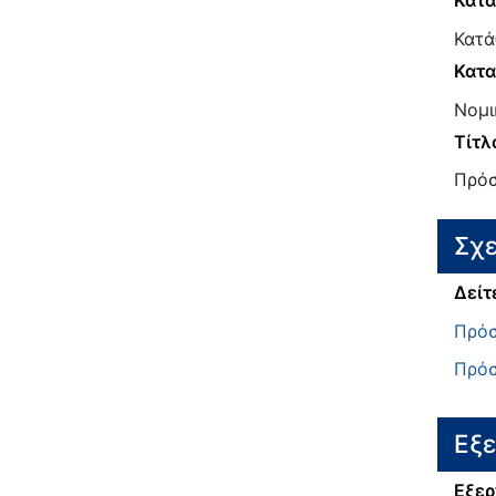
Κατ
Κατά
Κατα
Νομι
Τίτλ
Πρόσ
Σχε
Δείτ
Πρόσ
Πρόσ
Εξ
Εξερ