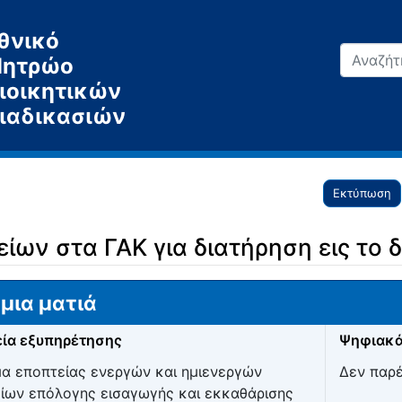
θνικό
ητρώο
ιοικητικών
ιαδικασιών
Εκτύπωση
ίων στα ΓΑΚ για διατήρηση εις το 
μια ματιά
ία εξυπηρέτησης
Ψηφιακά
α εποπτείας ενεργών και ημιενεργών
Δεν παρ
ίων επόλογης εισαγωγής και εκκαθάρισης