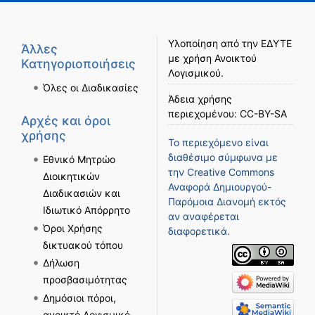
Υλοποίηση από την
ΕΔΥΤΕ
Άλλες
με χρήση
Ανοικτού
Κατηγοριοποιήσεις
Λογισμικού
.
Όλες οι Διαδικασίες
Άδεια χρήσης
περιεχομένου:
CC-BY-SA
Αρχές και όροι
χρήσης
Το περιεχόμενο είναι
διαθέσιμο σύμφωνα με
Εθνικό Μητρώο
την
Creative Commons
Διοικητικών
Αναφορά Δημιουργού-
Διαδικασιών και
Παρόμοια Διανομή
εκτός
Ιδιωτικό Απόρρητο
αν αναφέρεται
Όροι Χρήσης
διαφορετικά.
δικτυακού τόπου
Δήλωση
προσβασιμότητας
Δημόσιοι πόροι,
ανοικτό Λογισμικό