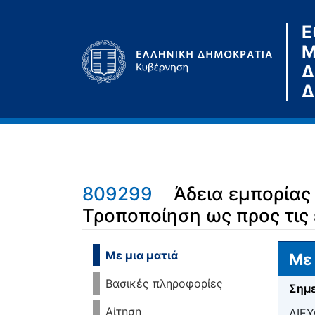
Ε
Μ
Δ
Δ
809299
Άδεια εμπορία
Τροποποίηση ως προς τις
Μετάβαση σε:
πλοήγηση
,
αναζήτηση
Με μια ματιά
Με 
Βασικές πληροφορίες
Σημε
Αίτηση
ΔΙΕ