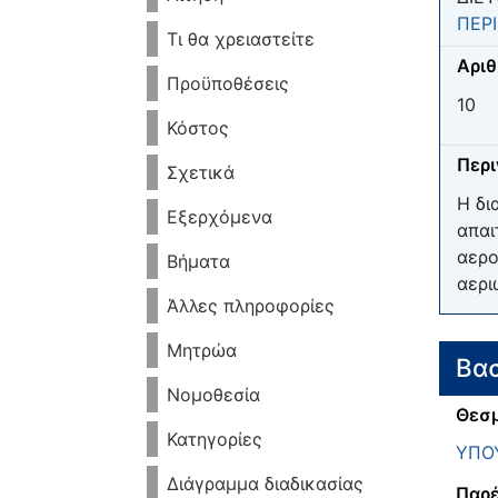
ΠΕΡ
Τι θα χρειαστείτε
Αριθ
Προϋποθέσεις
10
Κόστος
Περ
Σχετικά
Η δι
Εξερχόμενα
απαι
αερο
Βήματα
αερι
Άλλες πληροφορίες
Μητρώα
Βασ
Νομοθεσία
Θεσμ
Κατηγορίες
ΥΠΟΥ
Διάγραμμα διαδικασίας
Παρέ