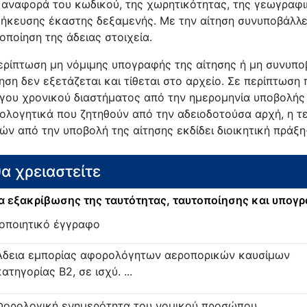
 αναφορά του κωδικού, της χωρητικότητας, της γεωγραφι
ήκευσης έκαστης δεξαμενής. Με την αίτηση συνυποβάλλετ
οποίηση της άδειας στοιχεία.
ερίπτωση μη νόμιμης υπογραφής της αίτησης ή μη συνυπο
τηση δεν εξετάζεται και τίθεται στο αρχείο. Σε περίπτωση
γου χρονικού διαστήματος από την ημερομηνία υποβολής 
ιολογητικά που ζητηθούν από την αδειοδοτούσα αρχή, η τε
ών από την υποβολή της αίτησης εκδίδει διοικητική πράξ
θα χρειαστείτε
 εξακρίβωσης της ταυτότητας, ταυτοποίησης και υπογ
οποιητικό έγγραφο
Άδεια εμπορίας αφορολόγητων αεροπορικών καυσίμων
κατηγορίας Β2, σε ισχύ. ...
Φορολογική ενημερότητα του νομικού προσώπου. ...