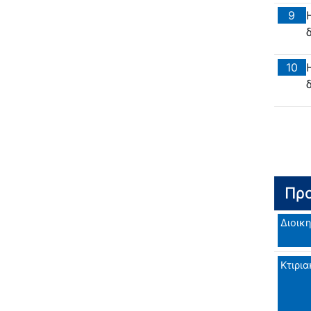
9
10
Προ
Διοικη
Κτιρια