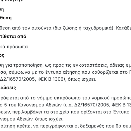
ση
άθεση
θεση από τον αιτούντα (δια ζώσης ή ταχυδρομικά), Κατάθε
τίθεται από
κά πρόσωπα
ος
ση για τροποποίηση, ως προς τις εγκαταστάσεις, άδειας ε
σα, σύμφωνα με το έντυπο αίτησης που καθορίζεται στο 
. Δ2/16570/2005, ΦΕΚ Β 1306), όπως ισχύει.
ιώσεις
ράφεται από το νόμιμο εκπρόσωπο του νομικού προσώπο
ο 5 του Κανονισμού Αδειών (υ.α. Δ2/16570/2005, ΦΕΚ Β 13
σεων, περιλαμβάνει τα στοιχεία που ορίζονται στο Έντυπο
νισμού Αδειών, όπως ισχύει.
 αίτηση πρέπει να περιγράφονται οι δεξαμενές που θα συ