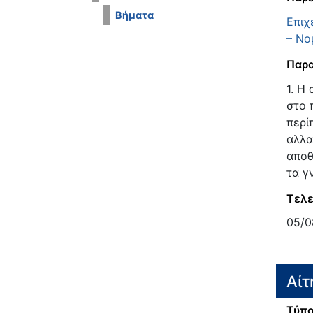
Βήματα
Επιχ
– Νο
Παρα
1. Η
στο 
περί
αλλα
αποθ
τα γ
Τελε
05/0
Αίτ
Τύπο