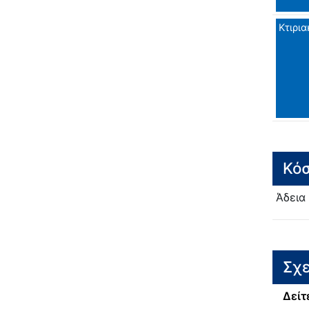
Κτιρια
Κόσ
Άδεια
Σχε
Δείτ