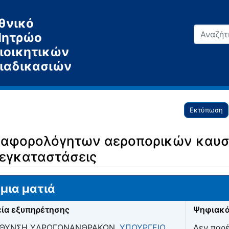
θνικό
ητρώο
ιοικητικών
ιαδικασιών
Εκτύπωση
ς αφορολόγητων αεροπορικών καυσ
 εγκαταστάσεις
μια ματιά
ία εξυπηρέτησης
Ψηφιακά
ΥΘΥΝΣΗ ΥΔΡΟΓΟΝΑΝΘΡΑΚΩΝ,
ΥΠΟΥΡΓΕΙΟ
Δεν παρ