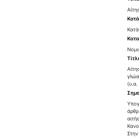
Αίτη
Κατ
Κατά
Κατα
Νομι
Τίτλ
Αίτη
γλώσ
(υ.α
Σημε
Υπογ
άρθρ
αιτή
Κανο
Στην