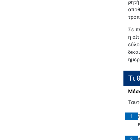
ρητή
αποθ
τροπ
Σε π
η αί
εύλο
δικα
ημερ
Τι 
Μέσα
Ταυτ
1
2