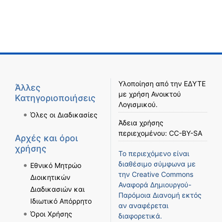
Υλοποίηση από την
ΕΔΥΤΕ
Άλλες
με χρήση
Ανοικτού
Κατηγοριοποιήσεις
Λογισμικού
.
Όλες οι Διαδικασίες
Άδεια χρήσης
περιεχομένου:
CC-BY-SA
Αρχές και όροι
χρήσης
Το περιεχόμενο είναι
διαθέσιμο σύμφωνα με
Εθνικό Μητρώο
την
Creative Commons
Διοικητικών
Αναφορά Δημιουργού-
Διαδικασιών και
Παρόμοια Διανομή
εκτός
Ιδιωτικό Απόρρητο
αν αναφέρεται
Όροι Χρήσης
διαφορετικά.