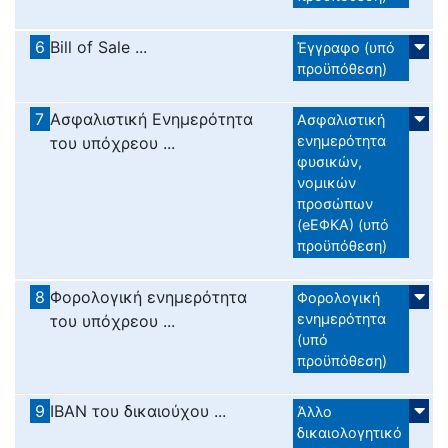
6
Bill of Sale ...
Έγγραφο (υπό
προϋπόθεση)
7
Ασφαλιστική Ενημερότητα
Ασφαλιστική
ενημερότητα
του υπόχρεου ...
φυσικών,
νομικών
προσώπων
(eΕΦΚΑ) (υπό
προϋπόθεση)
8
Φορολογική ενημερότητα
Φορολογική
ενημερότητα
του υπόχρεου ...
(υπό
προϋπόθεση)
9
IBAN του δικαιούχου ...
Άλλο
δικαιολογητικό