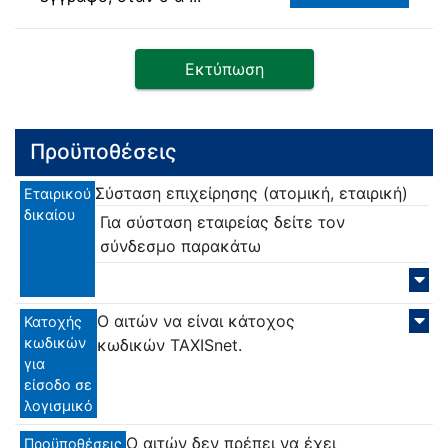
Εκτύπωση
Προϋποθέσεις
Σύσταση επιχείρησης (ατομική, εταιρική)
Εταιρικού
δικαίου
Για σύσταση εταιρείας δείτε τον
σύνδεσμο παρακάτω
Ο αιτών να είναι κάτοχος
Κατοχής
κωδικών
κωδικών TAXISnet.
για
είσοδο σε
λογισμικό
Ο αιτών δεν πρέπει να έχει
Προϋποθέσεις