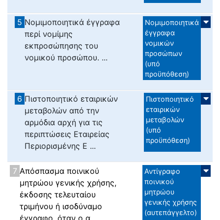
5
Νομιμοποιητικά έγγραφα
Νομιμοποιητικά
έγγραφα
περί νομίμης
νομικών
εκπροσώπησης του
προσώπων
νομικού προσώπου. ...
(υπό
προϋπόθεση)
6
Πιστοποιητικό εταιρικών
Πιστοποιητικό
εταιρικών
μεταβολών από την
μεταβολών
αρμόδια αρχή για τις
(υπό
περιπτώσεις Εταιρείας
προϋπόθεση)
Περιορισμένης Ε ...
7
Απόσπασμα ποινικού
Αντίγραφο
ποινικού
μητρώου γενικής χρήσης,
μητρώου
έκδοσης τελευταίου
γενικής χρήσης
τριμήνου ή ισοδύναμο
(αυτεπάγγελτο)
έγγραφο, όταν ο α ...