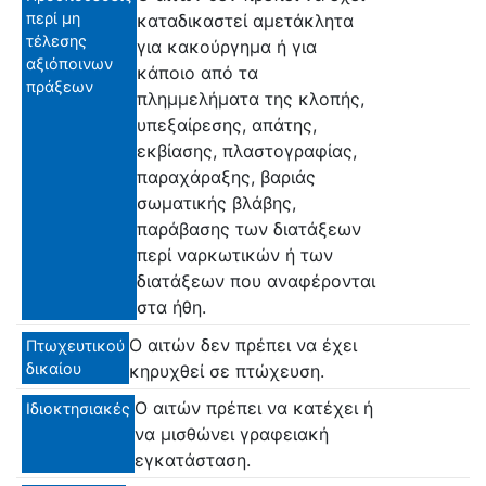
περί μη
καταδικαστεί αμετάκλητα
τέλεσης
για κακούργημα ή για
αξιόποινων
κάποιο από τα
πράξεων
πλημμελήματα της κλοπής,
υπεξαίρεσης, απάτης,
εκβίασης, πλαστογραφίας,
παραχάραξης, βαριάς
σωματικής βλάβης,
παράβασης των διατάξεων
περί ναρκωτικών ή των
διατάξεων που αναφέρονται
στα ήθη.
Ο αιτών δεν πρέπει να έχει
Πτωχευτικού
δικαίου
κηρυχθεί σε πτώχευση.
Ο αιτών πρέπει να κατέχει ή
Ιδιοκτησιακές
να μισθώνει γραφειακή
εγκατάσταση.