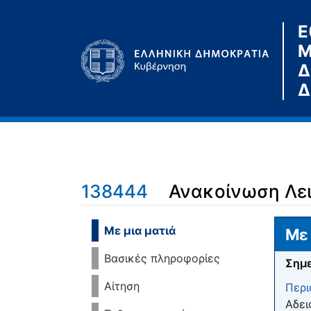
Ε
Μ
Δ
Δ
138444
Ανακοίνωση Λει
Μετάβαση σε:
πλοήγηση
,
αναζήτηση
Με μια ματιά
Με 
Βασικές πληροφορίες
Σημε
Αίτηση
Περι
Αδει