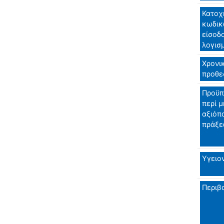
Κατοχ
κωδικ
είσοδ
λογισ
Χρονι
προθε
Προϋπ
περί μ
αξιόπ
πράξε
Υγειο
Περιβ