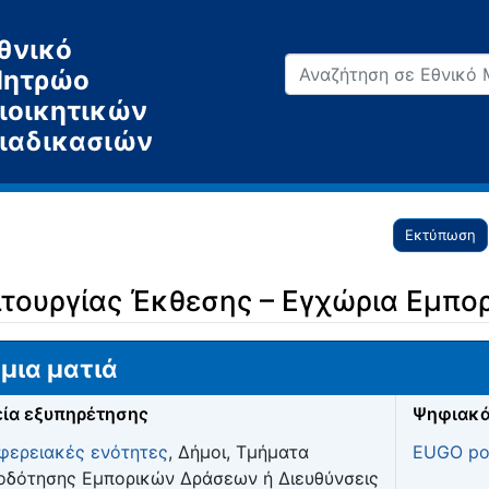
θνικό
ητρώο
ιοικητικών
ιαδικασιών
Εκτύπωση
τουργίας Έκθεσης – Εγχώρια Εμπο
μια ματιά
ία εξυπηρέτησης
Ψηφιακά
φερειακές ενότητες
, Δήμοι, Τμήματα
EUGO por
οδότησης Εμπορικών Δράσεων ή Διευθύνσεις