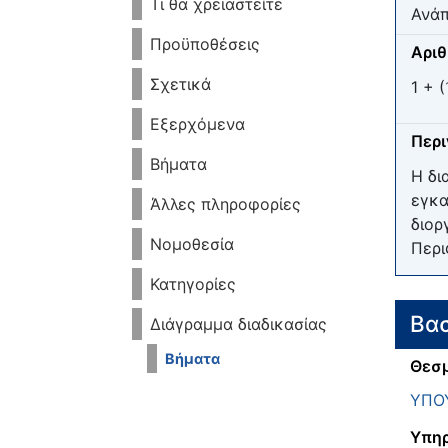
Τι θα χρειαστείτε
Ανάπ
Προϋποθέσεις
Αριθ
Σχετικά
1 + (
Εξερχόμενα
Περ
Βήματα
Η δι
εγκα
Άλλες πληροφορίες
διορ
Νομοθεσία
Περι
Κατηγορίες
Βασ
Διάγραμμα διαδικασίας
Βήματα
Θεσμ
ΥΠΟ
Υπηρ