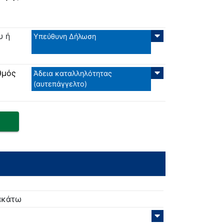
υ ή
Υπεύθυνη Δήλωση
θμός
Άδεια καταλληλότητας
(αυτεπάγγελτο)
ρακάτω