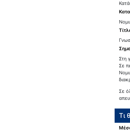
Κατά
Κατα
Νομι
Τίτλ
Γνωσ
Σημε
Στη 
Σε π
Νομι
διακ
Σε ό
απευ
Τι 
Μέσα