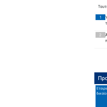
Ταυτ
1
2
Προ
Εταιρ
δικαίο