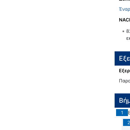
Έναρ
NAC
8
ε
Εξ
Εξερ
Παρα
Βή
1