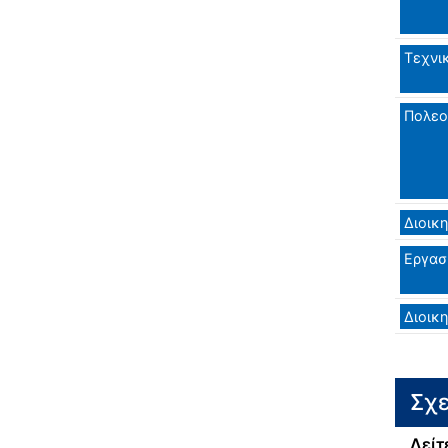
Τεχνι
Πολεο
Διοικη
Εργασ
Διοικη
Σχε
Δείτ