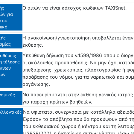
Ο αιτών να είναι κάτοχος κωδικών TAXISnet.
ής
ών για
ο σε
μικό
Η ανακοίνωση/γνωστοποίηση υποβάλλεται έναν μ
κής
σμίας
έκθεσης.
Υπεύθυνη δήλωση του ν.1599/1986 όπου ο διοργ
οθέσεις
η τέλεσης
οι ακόλουθες προϋποθέσεις: Να μην έχει καταδι
οινων
υπεξαίρεσης, χρεωκοπίας, πλαστογραφίας ή φο
ων
παράβασης του νόμου για τα ναρκωτικά και συ
οργάνωσης.
Να παρευρίσκονται στην έκθεση γενικός ιατρό
νομικές
για παροχή πρώτων βοηθειών.
Να υφίσταται συνεργασία με κατάλληλα αδειοδ
αλλοντικές
Εφόσον τα απόβλητα που θα προκύψουν από την
του εκθεσιακού χώρου ή κέντρου και τη λειτου
ν.2939/2001, η διαχείριση αυτών γίνεται μέσω