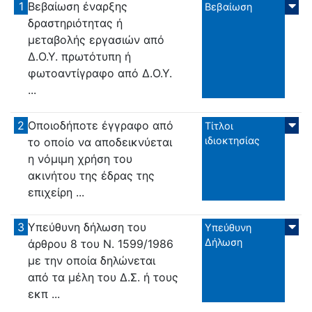
1
Βεβαίωση έναρξης
Βεβαίωση
δραστηριότητας ή
μεταβολής εργασιών από
Δ.Ο.Υ. πρωτότυπη ή
φωτοαντίγραφο από Δ.Ο.Υ.
...
2
Οποιοδήποτε έγγραφο από
Τίτλοι
ιδιοκτησίας
το οποίο να αποδεικνύεται
η νόμιμη χρήση του
ακινήτου της έδρας της
επιχείρη ...
3
Υπεύθυνη δήλωση του
Υπεύθυνη
Δήλωση
άρθρου 8 του Ν. 1599/1986
με την οποία δηλώνεται
από τα μέλη του Δ.Σ. ή τους
εκπ ...