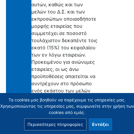
αυτών, καθώς και των
μελών του Δ.Σ. και των
εκπροσώπων οποιασδήποτε
μορφής εταιρείας που
συμμετέχει σε ποσοστό
τουλάχιστον δεκαπέντε τοις
εκατό (15%) του κεφαλαίου
των εν λόγω εταιρειών.
Προκειμένου για ανώνυμες
εταιρείες, οι ως άνω
προϋποθέσεις απαιτείται να
συντρέχουν στο πρόσωπο
ενός εκάστου των μελών
του Δ.Σ. και των
Τα cookies μας βοηθούν να παρέχουμε τις υπηρεσίες μας.
εκπροσώπων αυτών, καθώς
Χρησιμοποιώντας τις υπηρεσίες μας, συμφωνείτε στην χρήση των
και όσων εκ των μετόχων
cookies από εμάς.
κατέχουν ή αποκτούν
Περισσότερες πληροφορίες
Εντάξει
μετοχές που
αντιπροσωπεύουν ποσοστό