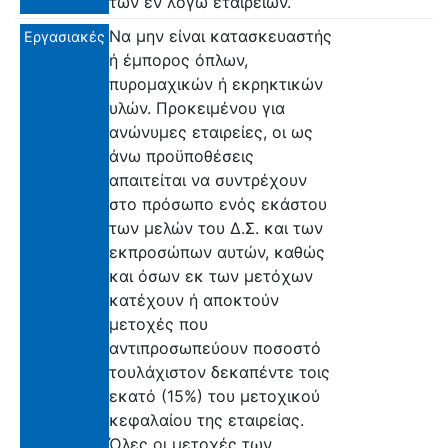
των εν λόγω εταιρειών.
Να μην είναι κατασκευαστής
Εργασιακές
ή έμπορος όπλων,
πυρομαχικών ή εκρηκτικών
υλών. Προκειμένου για
ανώνυμες εταιρείες, οι ως
άνω προϋποθέσεις
απαιτείται να συντρέχουν
στο πρόσωπο ενός εκάστου
των μελών του Δ.Σ. και των
εκπροσώπων αυτών, καθώς
και όσων εκ των μετόχων
κατέχουν ή αποκτούν
μετοχές που
αντιπροσωπεύουν ποσοστό
τουλάχιστον δεκαπέντε τοις
εκατό (15%) του μετοχικού
κεφαλαίου της εταιρείας.
Όλες οι μετοχές των