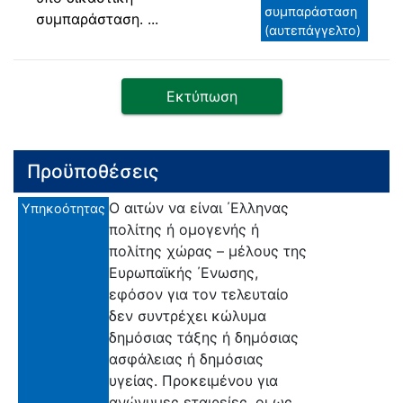
συμπαράσταση
συμπαράσταση. ...
(αυτεπάγγελτο)
Εκτύπωση
Προϋποθέσεις
Ο αιτών να είναι ΄Ελληνας
Υπηκοότητας
πολίτης ή ομογενής ή
πολίτης χώρας – μέλους της
Ευρωπαϊκής ΄Ενωσης,
εφόσον για τον τελευταίο
δεν συντρέχει κώλυμα
δημόσιας τάξης ή δημόσιας
ασφάλειας ή δημόσιας
υγείας. Προκειμένου για
ανώνυμες εταιρείες, οι ως