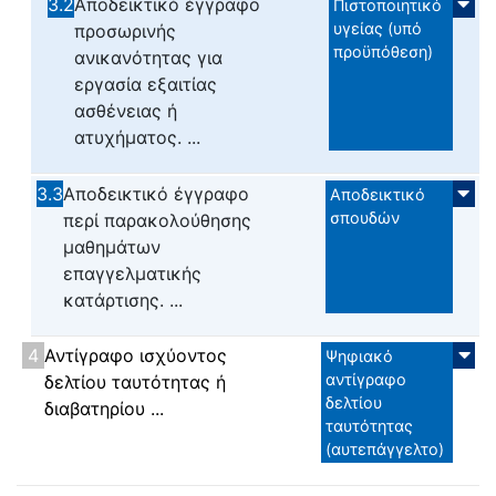
3.2
Αποδεικτικό έγγραφο
Πιστοποιητικό
υγείας (υπό
προσωρινής
προϋπόθεση)
ανικανότητας για
εργασία εξαιτίας
ασθένειας ή
ατυχήματος. ...
3.3
Αποδεικτικό έγγραφο
Αποδεικτικό
σπουδών
περί παρακολούθησης
μαθημάτων
επαγγελματικής
κατάρτισης. ...
4
Αντίγραφο ισχύοντος
Ψηφιακό
αντίγραφο
δελτίου ταυτότητας ή
δελτίου
διαβατηρίου ...
ταυτότητας
(αυτεπάγγελτο)