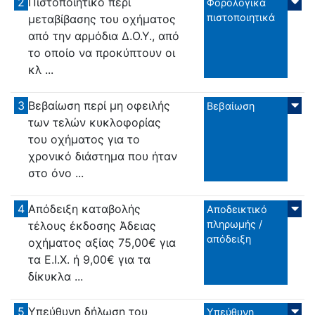
2
Πιστοποιητικό περί
Φορολογικά
πιστοποιητικά
μεταβίβασης του οχήματος
από την αρμόδια Δ.Ο.Υ., από
το οποίο να προκύπτουν οι
κλ ...
3
Βεβαίωση περί μη οφειλής
Βεβαίωση
των τελών κυκλοφορίας
του οχήματος για το
χρονικό διάστημα που ήταν
στο όνο ...
4
Απόδειξη καταβολής
Αποδεικτικό
πληρωμής /
τέλους έκδοσης Άδειας
απόδειξη
οχήματος αξίας 75,00€ για
τα Ε.Ι.Χ. ή 9,00€ για τα
δίκυκλα ...
5
Υπεύθυνη δήλωση του
Υπεύθυνη