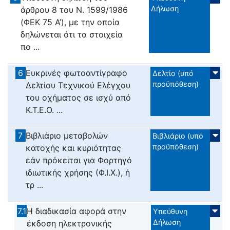
Δήλωση
άρθρου 8 του Ν. 1599/1986
(ΦΕΚ 75 Α’), με την οποία
δηλώνεται ότι τα στοιχεία
πο ...
6
Ευκρινές φωτοαντίγραφο
Δελτίο (υπό
προϋπόθεση)
Δελτίου Τεχνικού Ελέγχου
του οχήματος σε ισχύ από
Κ.Τ.Ε.Ο. ...
7
Βιβλιάριο μεταβολών
Βιβλιάριο (υπό
προϋπόθεση)
κατοχής και κυριότητας
εάν πρόκειται για Φορτηγό
ιδιωτικής χρήσης (Φ.Ι.Χ.), ή
τρ ...
7.1
Η διαδικασία αφορά στην
Υπεύθυνη
Δήλωση
έκδοση ηλεκτρονικής