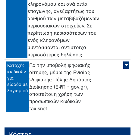
κληρονόμου και ανά αιτία
επαγωγής, ανεξαρτήτως του
αριθμού των μεταβιβαζόμενων
περιουσιακών στοιχείων. Σε
περίπτωση περισσότερων του
ενός κληρονόμων
συντάσσονται αντίστοιχα
περισσότερες δηλώσεις.
Για την υποβολή ψηφιακής
Κατοχής
κωδικών
αίτησης, μέσω της Ενιαίας
για
Ψηφιακής Πύλης Δημόσιας
είσοδο σε
Διοίκησης (ΕΨΠ - gov.gr),
λογισμικό
απαιτείται η χρήση των
προσωπικών κωδικών
taxisnet.
Κόστος