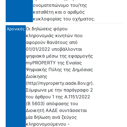
ονοματεπώνυμο του/της
καταθέτη και ο αριθμός
κυκλοφορίας του οχήματος.
Οι δηλώσεις φόρου
Χρονικές
κληρονομιάς κινητών που
αφορούν θανάτους από
01/01/2022 υποβάλλονται
ψηφιακά μέσω της εφαρμογής
myΡRΟΡΕRΤΥ της Ενιαίας
Ψηφιακής Πύλης της Δημόσιας
Διοίκησης
(httρ//myρrορerty.ααde.8ον.gr).
Σύμφωνα με την παράγραφο 2
του άρθρου 1 της Α.1151/2022
(Β 5603) απόφασης του
Διοικητή ΑΑΔΕ συντάσσεται
μία δήλωση ανά ζεύγος
κληρονομούμενου -